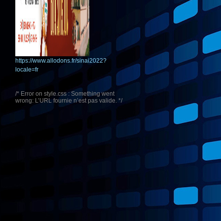
https://www.allodons.fr/sinai2022?
locale=fr
/* Error on style.css : Something went
wrong: L’URL fournie n’est pas valide. */