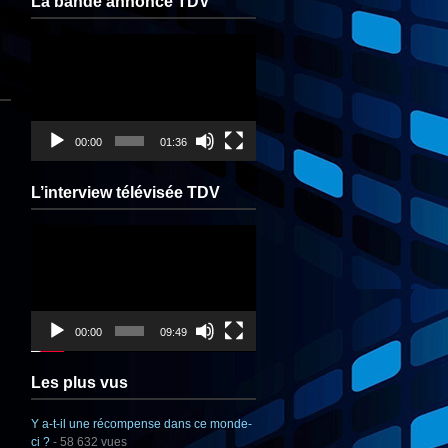
La bande annonce TDV
Lecteur
vidéo
00:00
01:36
L’interview télévisée TDV
Lecteur
vidéo
00:00
09:49
Les plus vus
Y a-t-il une récompense dans ce monde-
ci ?
- 58 632 vues