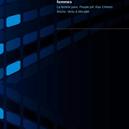
femmes
La femme juive
,
Peuple juif
,
Rav Chimon
Ariche
,
Vertu & Moralité