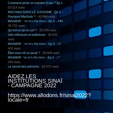
Comment aimer et craindre D.ieu ? Ep.1
-
53 514 vues
MACHIAH DANS LE JUDAISME : Qu.1 –
Pourquoi Machiah ?
- 40 996 vues
MAAMAR : ‘ונחה עליו רוח הוי – Ep.4 – FIN
-
38 732 vues
Qu’est-ce qu’un juif ?
- 33 076 vues
Joie intérieure et extérieure
- 30 635
vues
MAAMAR : ‘ונחה עליו רוח הוי – Ep.3
- 30
402 vues
Êtes-vous né un jeudi ?
- 28 868 vues
MAAMAR: ‘ונחה עליו רוח הוי – Ep.2
- 27
265 vues
Le secret des prénoms
- 26 075 vues
AIDEZ LES
INSTITUTIONS SINAÏ
- CAMPAGNE 2022
https://www.allodons.fr/sinai2022?
locale=fr