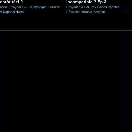
entôt réel ?
incompatible ? Ep.3
alyse
,
Croyance & Foi
,
Mystique
,
Paracha
,
Croyance & Foi
,
Rav Pinhas Pachter
,
v Raphaël Halimi
Réflexion
,
Torah & Science