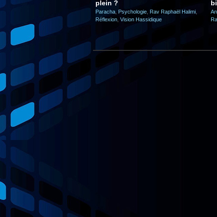
plein ?
bi
Paracha
,
Psychologie
,
Rav Raphaël Halimi
,
An
Réflexion
,
Vision Hassidique
Ra