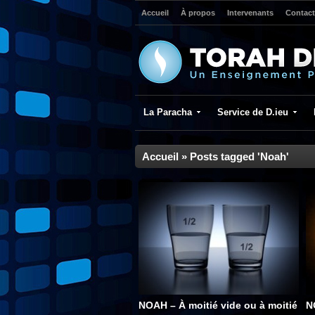
Accueil
À propos
Intervenants
Contact
La Paracha
Service de D.ieu
Accueil
»
Posts tagged 'Noah'
NOAH – À moitié vide ou à moitié
N