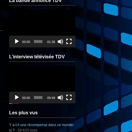
La bande annonce TDV
Lecteur
vidéo
00:00
01:36
L’interview télévisée TDV
Lecteur
vidéo
00:00
09:49
Les plus vus
Y a-t-il une récompense dans ce monde-
ci ?
- 58 633 vues