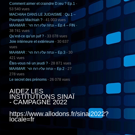
Comment aimer et craindre D.ieu ? Ep.1
-
53 540 vues
MACHIAH DANS LE JUDAISME : Qu.1 –
Pourquoi Machiah ?
- 41 003 vues
MAAMAR : ‘ונחה עליו רוח הוי – Ep.4 – FIN
-
38 741 vues
Qu’est-ce qu’un juif ?
- 33 078 vues
Joie intérieure et extérieure
- 30 637
vues
MAAMAR : ‘ונחה עליו רוח הוי – Ep.3
- 30
421 vues
Êtes-vous né un jeudi ?
- 28 871 vues
MAAMAR: ‘ונחה עליו רוח הוי – Ep.2
- 27
278 vues
Le secret des prénoms
- 26 078 vues
AIDEZ LES
INSTITUTIONS SINAÏ
- CAMPAGNE 2022
https://www.allodons.fr/sinai2022?
locale=fr