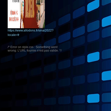
https://www.allodons.fr/sinai2022?
locale=fr
/* Error on style.css : Something went
wrong: L’URL fournie n’est pas valide. */