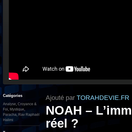
Catégories
Ajouté par
TORAHDEVIE.FR
Analyse
,
Croyance &
NOAH – L’immor
Foi
,
Mystique
,
Paracha
,
Rav Raphaël
réel ?
Halimi