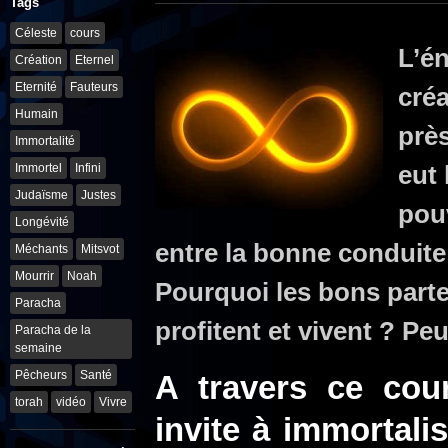
Tags
Céleste
cours
L’én
Création
Eternel
Eternité
Fauteurs
cré
Humain
prè
Immortalité
eut
Immortel
Infini
Judaïsme
Justes
pouv
Longévité
entre la bonne conduite
Méchants
Mitsvot
Mourrir
Noah
Pourquoi les bons parte
Paracha
profitent et vivent ? Pe
Paracha de la
semaine
Pêcheurs
Santé
A travers ce cou
torah
vidéo
Vivre
invite à immortal