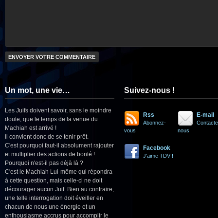
Un mot, une vie…
Suivez-nous !
Les Juifs doivent savoir, sans le moindre
Rss
E-mail
doute, que le temps de la venue du
Abonnez-
Contacte
Machiah est arrivé !
vous
nous
Il convient donc de se tenir prêt.
C'est pourquoi faut-il absolument rajouter
Facebook
et multiplier des actions de bonté !
J'aime TDV !
Pourquoi n'est-il pas déjà là ?
C'est le Machiah Lui-même qui répondra
à cette question, mais celle-ci ne doit
décourager aucun Juif. Bien au contraire,
une telle interrogation doit éveiller en
chacun de nous une énergie et un
enthousiasme accrus pour accomplir le