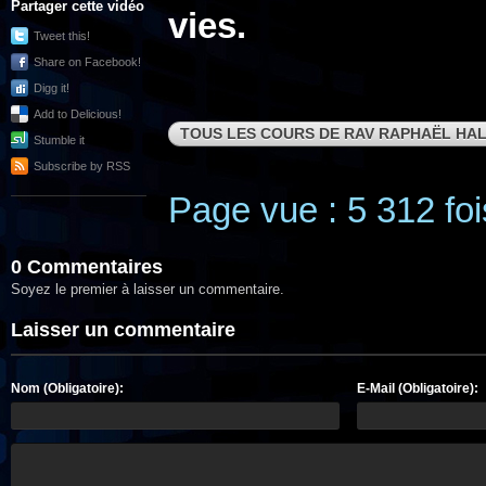
Partager cette vidéo
vies.
Tweet this!
Share on Facebook!
Digg it!
Add to Delicious!
TOUS LES COURS DE RAV RAPHAËL HAL
Stumble it
Subscribe by RSS
Page vue : 5 312 foi
0 Commentaires
Soyez le premier à laisser un commentaire.
Laisser un commentaire
Nom (Obligatoire):
E-Mail (Obligatoire):