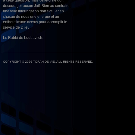
à cette question, mais celle-ci ne doit
décourager aucun Juif. Bien au contraire,
une telle interrogation doit éveiller en
chacun de nous une énergie et un
enthousiasme accrus pour accomplir le
service de D.ieu !
Le Rabbi de Loubavitch.
COPYRIGHT © 2026 TORAH DE VIE. ALL RIGHTS RESERVED.