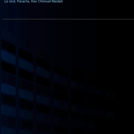
Le récit
,
Paracha
,
Rav Chmouel Masliah