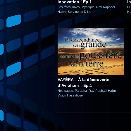
innovation ! Ep.1
i
Les fêtes juives
,
Mystique
,
Rav Raphaël
Le
Halimi
,
Service de D.ieu
Ha
VAYÉRA – À la découverte
d’Avraham – Ep.1
Nos sages
,
Paracha
,
Rav Raphaël Halimi
,
Vision Hassidique