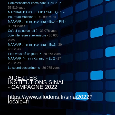
Comment aimer et craindre D.ieu ? Ep.1
-
53 519 vues
MACHIAH DANS LE JUDAISME : Qu.1 –
Pourquoi Machiah ?
- 40 998 vues
MAAMAR : ‘ונחה עליו רוח הוי – Ep.4 – FIN
-
38 733 vues
Qu’est-ce qu’un juif ?
- 33 076 vues
Joie intérieure et extérieure
- 30 635
vues
MAAMAR : ‘ונחה עליו רוח הוי – Ep.3
- 30
403 vues
Êtes-vous né un jeudi ?
- 28 868 vues
MAAMAR: ‘ונחה עליו רוח הוי – Ep.2
- 27
266 vues
Le secret des prénoms
- 26 075 vues
AIDEZ LES
INSTITUTIONS SINAÏ
- CAMPAGNE 2022
https://www.allodons.fr/sinai2022?
locale=fr