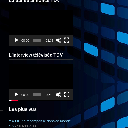
La bande annonce TDV
Lecteur
vidéo
00:00
01:36
L’interview télévisée TDV
Lecteur
vidéo
00:00
09:49
Les plus vus
Y a-t-il une récompense dans ce monde-
ci ?
- 58 633 vues