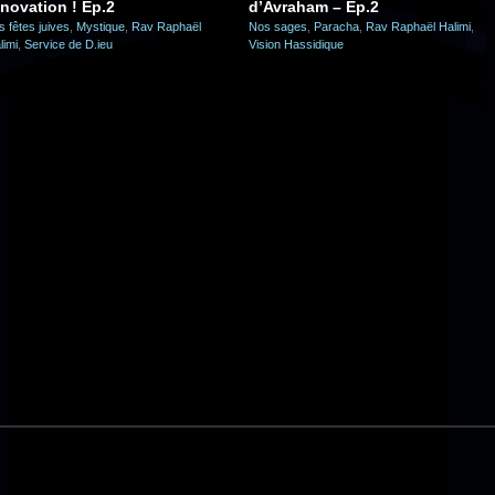
nnovation ! Ep.2
d’Avraham – Ep.2
s fêtes juives
,
Mystique
,
Rav Raphaël
Nos sages
,
Paracha
,
Rav Raphaël Halimi
,
limi
,
Service de D.ieu
Vision Hassidique