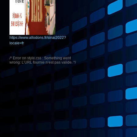
https://www.allodons.fr/sinai2022?
locale=fr
/* Error on style.css : Something went
wrong: L’URL fournie n’est pas valide. */