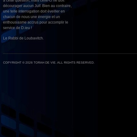
à cette question, mais celle-ci ne doit
décourager aucun Juif. Bien au contraire,
une telle interrogation doit éveiller en
chacun de nous une énergie et un
enthousiasme accrus pour accomplir le
service de D.ieu !
Le Rabbi de Loubavitch.
COPYRIGHT © 2026 TORAH DE VIE. ALL RIGHTS RESERVED.