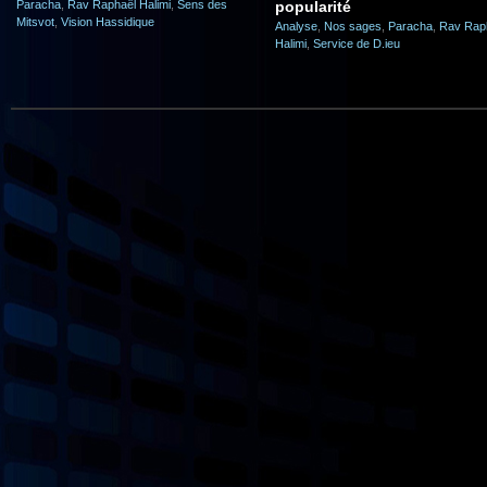
Paracha
,
Rav Raphaël Halimi
,
Sens des
popularité
Mitsvot
,
Vision Hassidique
Analyse
,
Nos sages
,
Paracha
,
Rav Rap
Halimi
,
Service de D.ieu