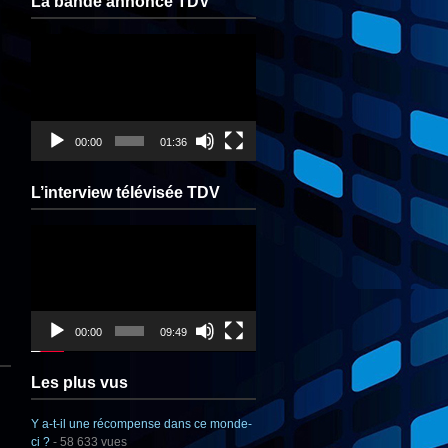
La bande annonce TDV
Lecteur
vidéo
00:00
01:36
L’interview télévisée TDV
Lecteur
vidéo
00:00
09:49
Les plus vus
Y a-t-il une récompense dans ce monde-
ci ?
- 58 633 vues