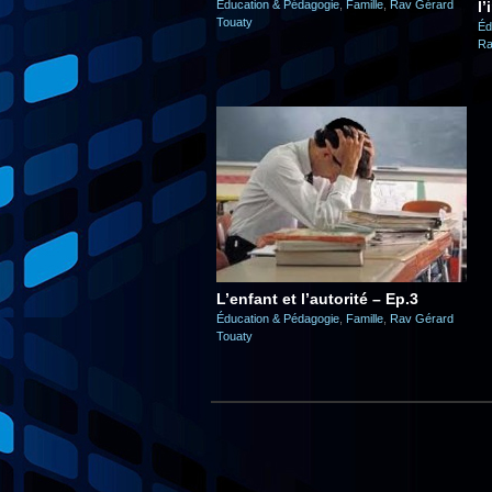
Éducation & Pédagogie
,
Famille
,
Rav Gérard
l
Touaty
Éd
Ra
L’enfant et l’autorité – Ep.3
Éducation & Pédagogie
,
Famille
,
Rav Gérard
Touaty