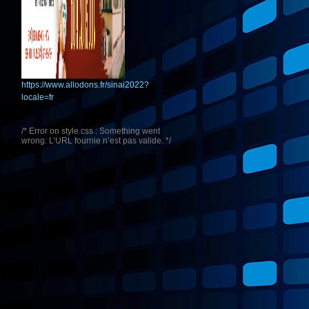
https://www.allodons.fr/sinai2022?
locale=fr
/* Error on style.css : Something went
wrong: L’URL fournie n’est pas valide. */