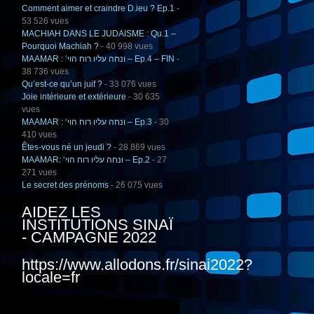
Comment aimer et craindre D.ieu ? Ep.1
-
53 526 vues
MACHIAH DANS LE JUDAISME : Qu.1 –
Pourquoi Machiah ?
- 40 998 vues
MAAMAR : ‘ונחה עליו רוח הוי – Ep.4 – FIN
-
38 736 vues
Qu’est-ce qu’un juif ?
- 33 076 vues
Joie intérieure et extérieure
- 30 635
vues
MAAMAR : ‘ונחה עליו רוח הוי – Ep.3
- 30
410 vues
Êtes-vous né un jeudi ?
- 28 869 vues
MAAMAR: ‘ונחה עליו רוח הוי – Ep.2
- 27
271 vues
Le secret des prénoms
- 26 075 vues
AIDEZ LES
INSTITUTIONS SINAÏ
- CAMPAGNE 2022
https://www.allodons.fr/sinai2022?
locale=fr