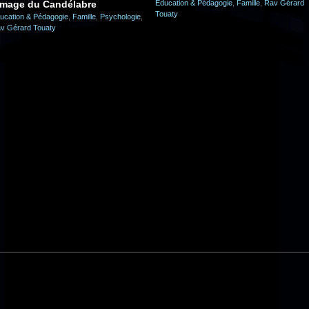
’image du Candélabre
Éducation & Pédagogie
,
Famille
,
Rav Gérard
Touaty
ucation & Pédagogie
,
Famille
,
Psychologie
,
v Gérard Touaty