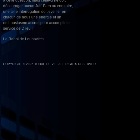
à cette question, mais celle-ci ne doit
décourager aucun Juif. Bien au contraire,
une telle interrogation doit éveiller en
chacun de nous une énergie et un
enthousiasme accrus pour accomplir le
service de D.ieu !
Le Rabbi de Loubavitch.
COPYRIGHT © 2026 TORAH DE VIE. ALL RIGHTS RESERVED.