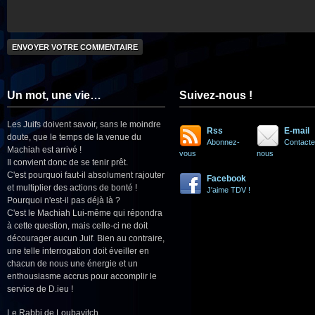
Un mot, une vie…
Suivez-nous !
Les Juifs doivent savoir, sans le moindre
Rss
E-mail
doute, que le temps de la venue du
Abonnez-
Contacte
Machiah est arrivé !
vous
nous
Il convient donc de se tenir prêt.
C'est pourquoi faut-il absolument rajouter
Facebook
et multiplier des actions de bonté !
J'aime TDV !
Pourquoi n'est-il pas déjà là ?
C'est le Machiah Lui-même qui répondra
à cette question, mais celle-ci ne doit
décourager aucun Juif. Bien au contraire,
une telle interrogation doit éveiller en
chacun de nous une énergie et un
enthousiasme accrus pour accomplir le
service de D.ieu !
Le Rabbi de Loubavitch.