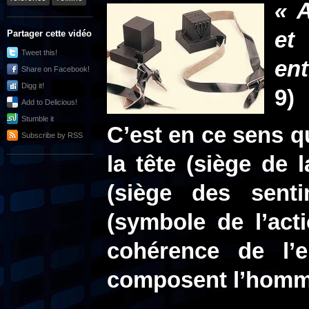
« A
et
Partager cette vidéo
Tweet this!
ent
Share on Facebook!
Digg it!
9)
Add to Delicious!
Stumble it
C’est en ce sens qu
Subscribe by RSS
la tête (siège de 
(siège des sent
(symbole de l’act
cohérence de l’
composent l’homm