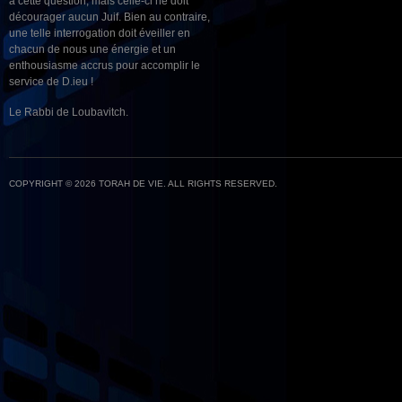
à cette question, mais celle-ci ne doit
décourager aucun Juif. Bien au contraire,
une telle interrogation doit éveiller en
chacun de nous une énergie et un
enthousiasme accrus pour accomplir le
service de D.ieu !
Le Rabbi de Loubavitch.
COPYRIGHT © 2026 TORAH DE VIE. ALL RIGHTS RESERVED.