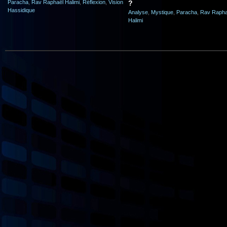
Paracha
,
Rav Raphaël Halimi
,
Réflexion
,
Vision
?
Hassidique
Analyse
,
Mystique
,
Paracha
,
Rav Rapha
Halimi