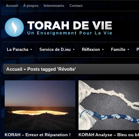
Accueil
À propos
Intervenants
Contact
La Paracha
Service de D.ieu
Réflexion
Famille
P
Accueil
»
Posts tagged 'Révolte'
KORAH – Erreur et Réparation !
KORAH Analyse – Bleu ou b