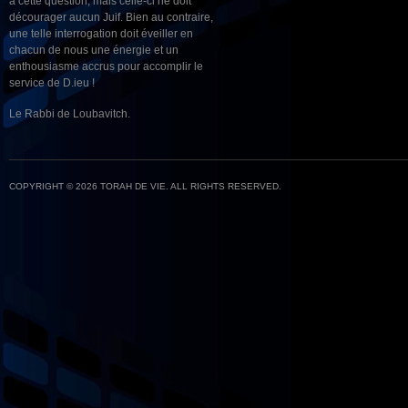
à cette question, mais celle-ci ne doit
décourager aucun Juif. Bien au contraire,
une telle interrogation doit éveiller en
chacun de nous une énergie et un
enthousiasme accrus pour accomplir le
service de D.ieu !
Le Rabbi de Loubavitch.
COPYRIGHT © 2026 TORAH DE VIE. ALL RIGHTS RESERVED.