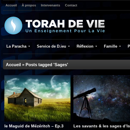
Accueil
À propos
Intervenants
Contact
La Paracha
Service de D.ieu
Réflexion
Famille
P
Accueil
»
Posts tagged 'Sages'
le Maguid de Mézéritch – Ep.3
Les savants & les sages d’Is