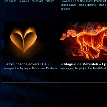
Nos sages
,
Peuple juif
,
Rav Israël Goldberg
Croyance & Foi
,
Nos sages
,
Peuple juif
Shaoul Sillam
,
Torah & Nations
,
Torah &
Science
L’amour caché envers D.ieu
le Maguid de Mézéritch – Ep
Introspection
,
Mystique
,
Rav Yossef Elcabach
Nos sages
,
Peuple juif
,
Rav Israël Gold