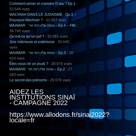
Comment aimer et craindre D.ieu ? Ep.1
-
53 546 vues
MACHIAH DANS LE JUDAISME : Qu.1 –
Pourquoi Machiah ?
- 41 007 vues
MAAMAR : ‘ונחה עליו רוח הוי – Ep.4 – FIN
-
38 745 vues
Qu’est-ce qu’un juif ?
- 33 081 vues
Joie intérieure et extérieure
- 30 640
vues
MAAMAR : ‘ונחה עליו רוח הוי – Ep.3
- 30
424 vues
Êtes-vous né un jeudi ?
- 28 876 vues
MAAMAR: ‘ונחה עליו רוח הוי – Ep.2
- 27
283 vues
Le secret des prénoms
- 26 079 vues
AIDEZ LES
INSTITUTIONS SINAÏ
- CAMPAGNE 2022
https://www.allodons.fr/sinai2022?
locale=fr