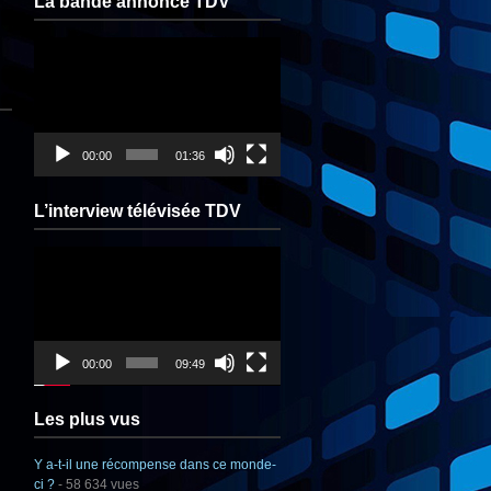
La bande annonce TDV
Lecteur
vidéo
00:00
01:36
L’interview télévisée TDV
Lecteur
vidéo
00:00
09:49
Les plus vus
Y a-t-il une récompense dans ce monde-
ci ?
- 58 634 vues