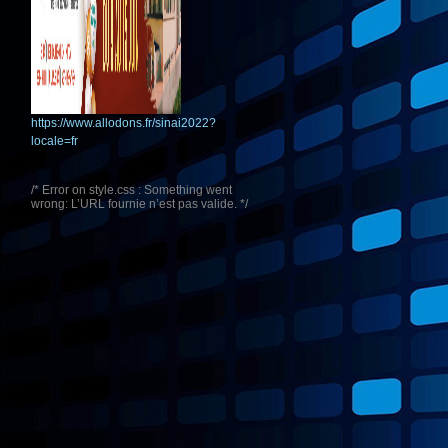
https://www.allodons.fr/sinai2022?
locale=fr
/* Error on style.css : Something went
wrong: L’URL fournie n’est pas valide. */