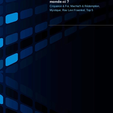
monde-ci ?
Croyance & Foi
,
Machia'h & Rédemption
,
Mystique
,
Rav Levi Fraenkel
,
Top 5