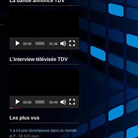
La bande annonce TDV
Lecteur
vidéo
00:00
01:36
L’interview télévisée TDV
Lecteur
vidéo
00:00
09:49
Les plus vus
Y a-t-il une récompense dans ce monde-
ci ?
- 58 633 vues