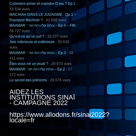
Comment aimer et craindre D.ieu ? Ep.1
-
53 536 vues
MACHIAH DANS LE JUDAISME : Qu.1 –
Pourquoi Machiah ?
- 41 000 vues
MAAMAR : ‘ונחה עליו רוח הוי – Ep.4 – FIN
-
38 737 vues
Qu’est-ce qu’un juif ?
- 33 077 vues
Joie intérieure et extérieure
- 30 636
vues
MAAMAR : ‘ונחה עליו רוח הוי – Ep.3
- 30
411 vues
Êtes-vous né un jeudi ?
- 28 870 vues
MAAMAR: ‘ונחה עליו רוח הוי – Ep.2
- 27
272 vues
Le secret des prénoms
- 26 076 vues
AIDEZ LES
INSTITUTIONS SINAÏ
- CAMPAGNE 2022
https://www.allodons.fr/sinai2022?
locale=fr