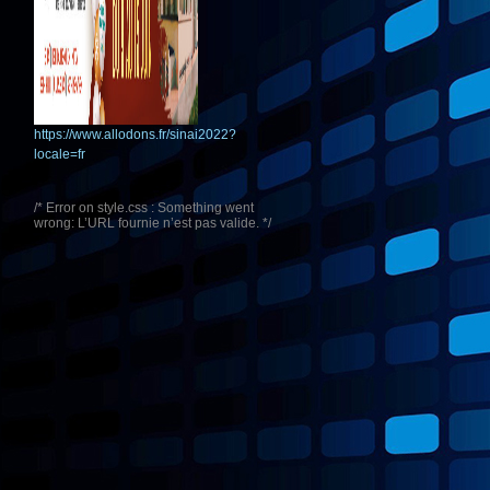
https://www.allodons.fr/sinai2022?
locale=fr
/* Error on style.css : Something went
wrong: L’URL fournie n’est pas valide. */