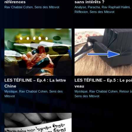
références
sans intérêts ?
Rav Chabtaï Cohen
,
Sens des Mitsvot
Analyse
,
Paracha
,
Rav Raphaël Halimi
,
Réflexion
,
Sens des Mitsvot
LES TÉFILINE – Ep.4 : La lettre
LES TÉFILINE – Ep.5 : Le poi
Chine
veau
Mystique
,
Rav Chabtaï Cohen
,
Sens des
Mystique
,
Rav Chabtaï Cohen
,
Retour à
Mitsvot
Sens des Mitsvot