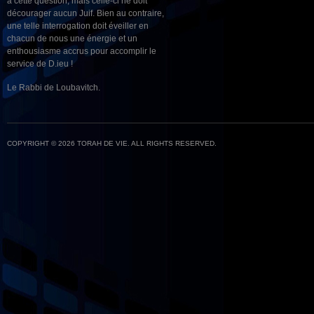
à cette question, mais celle-ci ne doit
décourager aucun Juif. Bien au contraire,
une telle interrogation doit éveiller en
chacun de nous une énergie et un
enthousiasme accrus pour accomplir le
service de D.ieu !
Le Rabbi de Loubavitch.
COPYRIGHT © 2026 TORAH DE VIE. ALL RIGHTS RESERVED.