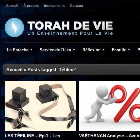
Accueil
À propos
Intervenants
Contact
La Paracha
Service de D.ieu
Réflexion
Famille
P
Accueil
»
Posts tagged 'Téfiline'
LES TÉFILINE – Ep.1 : Les
VAÉTHANAN Analyse – Avec