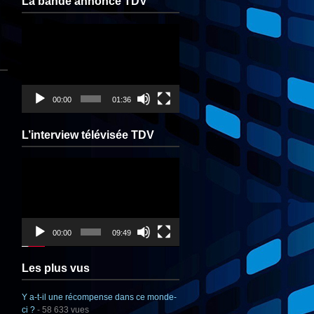
La bande annonce TDV
Lecteur
vidéo
00:00
01:36
L’interview télévisée TDV
Lecteur
vidéo
00:00
09:49
Les plus vus
Y a-t-il une récompense dans ce monde-
ci ?
- 58 633 vues