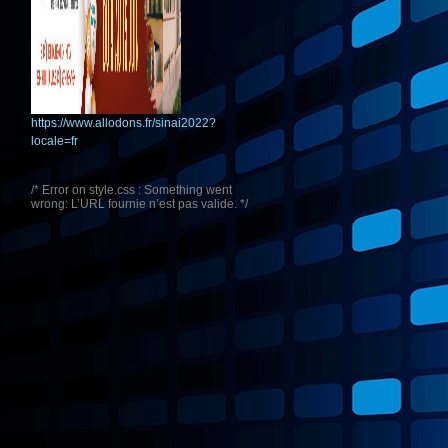
https://www.allodons.fr/sinai2022?
locale=fr
/* Error on style.css : Something went
wrong: L’URL fournie n’est pas valide. */