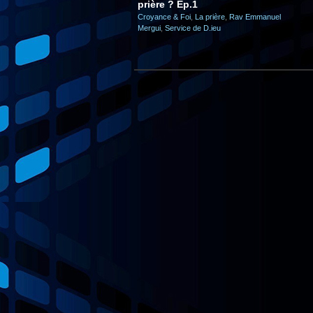
prière ? Ep.1
Croyance & Foi
,
La prière
,
Rav Emmanuel
Mergui
,
Service de D.ieu