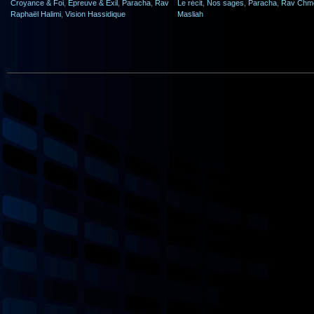
Croyance & Foi
,
Epreuve & Exil
,
Paracha
,
Rav
Le récit
,
Nos sages
,
Paracha
,
Rav Chm
Raphaël Halimi
,
Vision Hassidique
Masliah