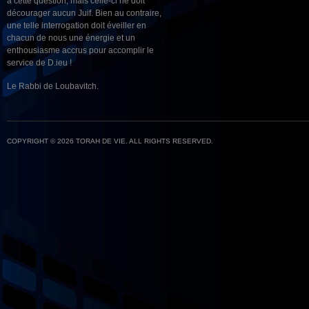
à cette question, mais celle-ci ne doit
décourager aucun Juif. Bien au contraire,
une telle interrogation doit éveiller en
chacun de nous une énergie et un
enthousiasme accrus pour accomplir le
service de D.ieu !
Le Rabbi de Loubavitch.
COPYRIGHT © 2026 TORAH DE VIE. ALL RIGHTS RESERVED.