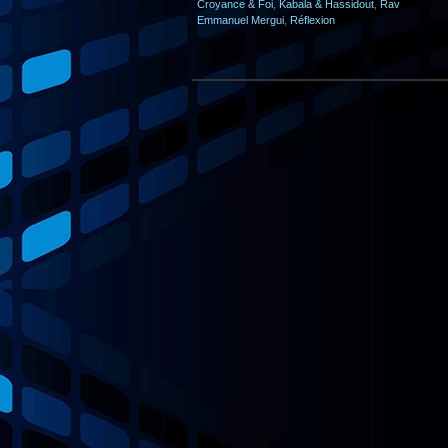
Croyance & Foi
,
Kabala & Hassidout
,
Rav
Emmanuel Mergui
,
Réflexion