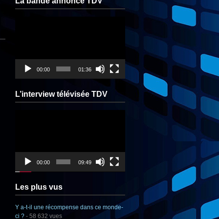
La bande annonce TDV
Lecteur
vidéo
00:00
01:36
L’interview télévisée TDV
Lecteur
vidéo
00:00
09:49
Les plus vus
Y a-t-il une récompense dans ce monde-
ci ?
- 58 632 vues