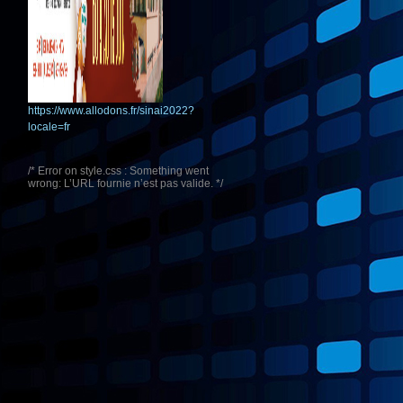
https://www.allodons.fr/sinai2022?
locale=fr
/* Error on style.css : Something went
wrong: L’URL fournie n’est pas valide. */