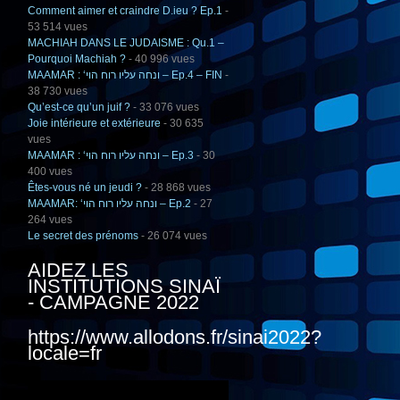
Comment aimer et craindre D.ieu ? Ep.1
-
53 514 vues
MACHIAH DANS LE JUDAISME : Qu.1 –
Pourquoi Machiah ?
- 40 996 vues
MAAMAR : ‘ונחה עליו רוח הוי – Ep.4 – FIN
-
38 730 vues
Qu’est-ce qu’un juif ?
- 33 076 vues
Joie intérieure et extérieure
- 30 635
vues
MAAMAR : ‘ונחה עליו רוח הוי – Ep.3
- 30
400 vues
Êtes-vous né un jeudi ?
- 28 868 vues
MAAMAR: ‘ונחה עליו רוח הוי – Ep.2
- 27
264 vues
Le secret des prénoms
- 26 074 vues
AIDEZ LES
INSTITUTIONS SINAÏ
- CAMPAGNE 2022
https://www.allodons.fr/sinai2022?
locale=fr