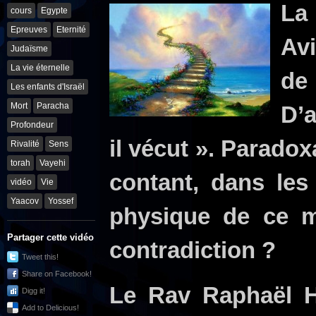
La
cours
Egypte
Epreuves
Eternité
Avi
Judaïsme
La vie éternelle
de
Les enfants d'Israël
Mort
Paracha
D’a
Profondeur
il vécut ». Paradox
Rivalité
Sens
torah
Vayehi
contant, dans les
vidéo
Vie
Yaacov
Yossef
physique de ce m
Partager cette vidéo
contradiction ?
Tweet this!
Share on Facebook!
Le Rav Raphaël Ha
Digg it!
Add to Delicious!