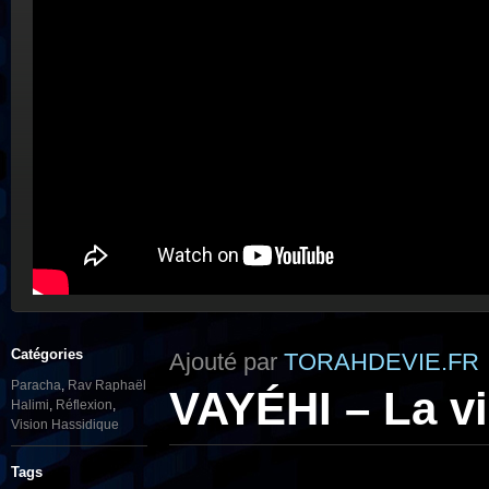
Catégories
Ajouté par
TORAHDEVIE.FR
Paracha
,
Rav Raphaël
VAYÉHI – La vi
Halimi
,
Réflexion
,
Vision Hassidique
Tags