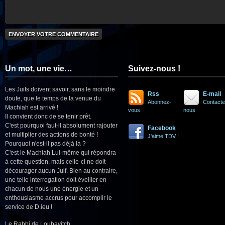
Un mot, une vie…
Suivez-nous !
Les Juifs doivent savoir, sans le moindre
Rss
E-mail
doute, que le temps de la venue du
Abonnez-
Contacte
Machiah est arrivé !
vous
nous
Il convient donc de se tenir prêt.
C'est pourquoi faut-il absolument rajouter
Facebook
et multiplier des actions de bonté !
J'aime TDV !
Pourquoi n'est-il pas déjà là ?
C'est le Machiah Lui-même qui répondra
à cette question, mais celle-ci ne doit
décourager aucun Juif. Bien au contraire,
une telle interrogation doit éveiller en
chacun de nous une énergie et un
enthousiasme accrus pour accomplir le
service de D.ieu !
Le Rabbi de Loubavitch.