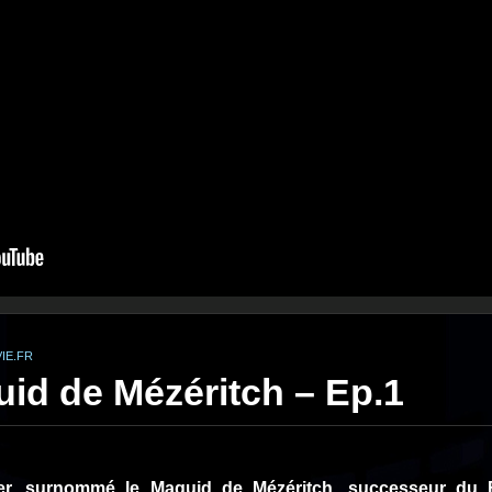
IE.FR
uid de Mézéritch – Ep.1
r, surnommé le Maguid de Mézéritch, successeur du B