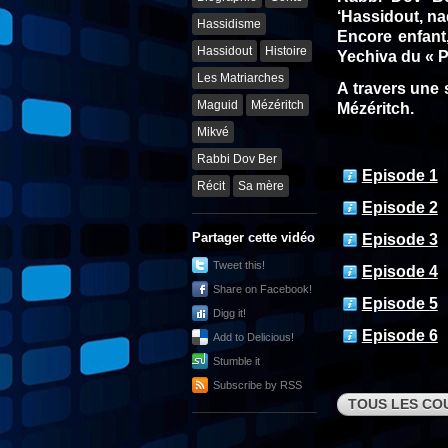
‘Hassidout, na
Hassidisme
Encore enfant,
Hassidout
Histoire
Yechiva du « 
Les Matriarches
A travers une 
Maguid
Mézéritch
Mézéritch.
Mikvé
Rabbi Dov Ber
Episode 1
Récit
Sa mère
Episode 2
Partager cette vidéo
Episode 3
Tweet this!
Episode 4
Share on Facebook!
Episode 5
Digg it!
Episode 6
Add to Delicious!
Stumble it
Subscribe by RSS
TOUS LES CO