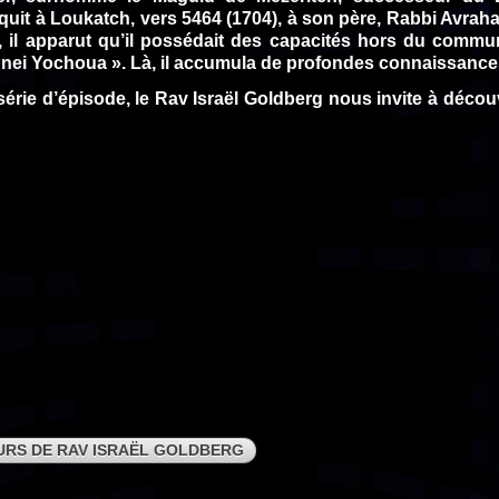
quit à Loukatch, vers 5464 (1704), à son père, Rabbi Avrah
 il apparut qu’il possédait des capacités hors du commun
Pnei Yochoua ». Là, il accumula de profondes connaissanc
série d’épisode, le Rav Israël Goldberg nous invite à découv
URS DE RAV ISRAËL GOLDBERG