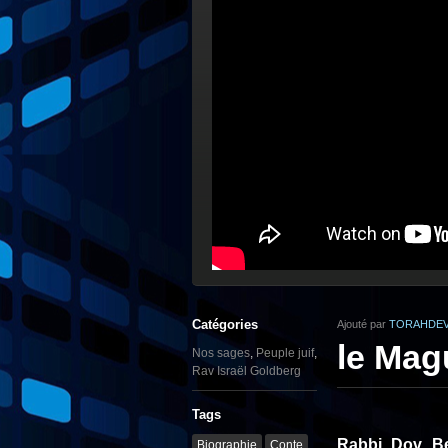
Catégories
Ajouté par
TORAHDEV
le Mag
Nos sages
,
Peuple juif
,
Rav Israël Goldberg
Tags
Rabbi Dov Be
Biographie
Conte