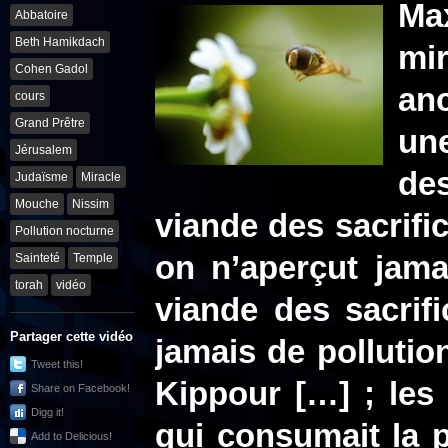
Ma
Abbatoire
Beth Hamikdach
mi
Cohen Gadol
an
cours
Grand Prêtre
une
Jérusalem
des
Judaïsme
Miracle
Mouche
Nissim
viande des sacrific
Pollution nocturne
on n’aperçut jama
Sainteté
Temple
torah
vidéo
viande des sacrifi
Partager cette vidéo
jamais de polluti
Tweet this!
Kippour […]
; les 
Share on Facebook!
Digg it!
qui consumait la pi
Add to Delicious!