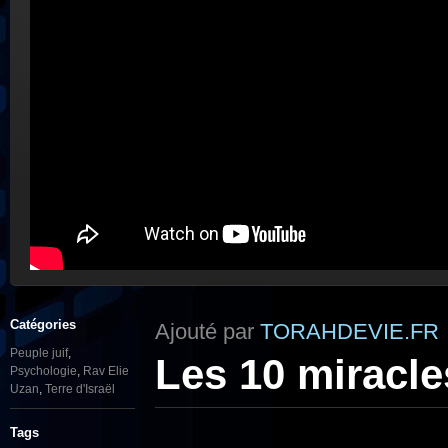
Catégories
Ajouté par
TORAHDEVIE.FR
Peuple juif
,
Les 10 miracle
Psychologie
,
Rav Elie
Uzan
,
Terre d'Israël
Tags