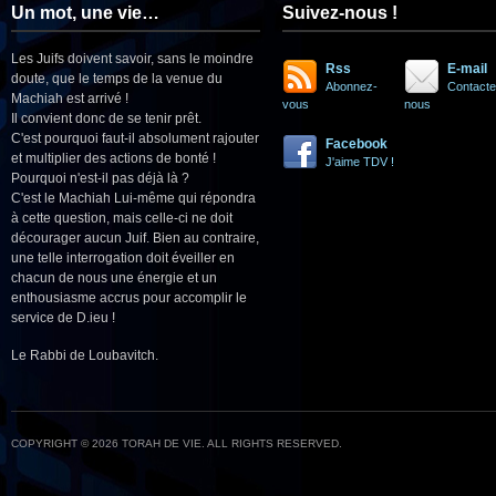
Un mot, une vie…
Suivez-nous !
Les Juifs doivent savoir, sans le moindre
Rss
E-mail
doute, que le temps de la venue du
Abonnez-
Contacte
Machiah est arrivé !
vous
nous
Il convient donc de se tenir prêt.
C'est pourquoi faut-il absolument rajouter
Facebook
et multiplier des actions de bonté !
J'aime TDV !
Pourquoi n'est-il pas déjà là ?
C'est le Machiah Lui-même qui répondra
à cette question, mais celle-ci ne doit
décourager aucun Juif. Bien au contraire,
une telle interrogation doit éveiller en
chacun de nous une énergie et un
enthousiasme accrus pour accomplir le
service de D.ieu !
Le Rabbi de Loubavitch.
COPYRIGHT © 2026 TORAH DE VIE. ALL RIGHTS RESERVED.