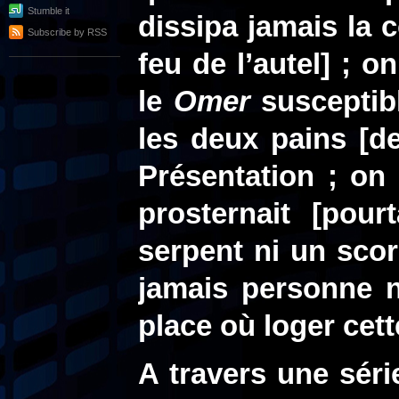
Stumble it
dissipa jamais la 
Subscribe by RSS
feu de l’autel] ; 
le
Omer
susceptibl
les deux pains [d
Présentation ; on 
prosternait [pou
serpent ni un scor
jamais personne n
place où loger cett
A travers une sér