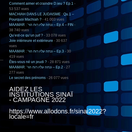
Comment aimer et craindre D.ieu ? Ep.1
-
53 537 vues
MACHIAH DANS LE JUDAISME : Qu.1 –
Pourquoi Machiah ?
- 41 003 vues
MAAMAR : ‘ונחה עליו רוח הוי – Ep.4 – FIN
-
38 740 vues
Qu’est-ce qu’un juif ?
- 33 078 vues
Joie intérieure et extérieure
- 30 637
vues
MAAMAR : ‘ונחה עליו רוח הוי – Ep.3
- 30
419 vues
Êtes-vous né un jeudi ?
- 28 871 vues
MAAMAR: ‘ונחה עליו רוח הוי – Ep.2
- 27
277 vues
Le secret des prénoms
- 26 077 vues
AIDEZ LES
INSTITUTIONS SINAÏ
- CAMPAGNE 2022
https://www.allodons.fr/sinai2022?
locale=fr