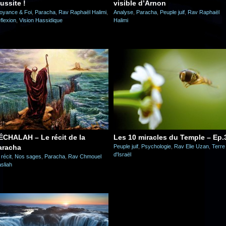
ussite !
visible d’Arnon
oyance & Foi
,
Paracha
,
Rav Raphaël Halimi
,
Analyse
,
Paracha
,
Peuple juif
,
Rav Raphaël
flexion
,
Vision Hassidique
Halimi
ÉCHALAH – Le récit de la
Les 10 miracles du Temple – Ep.
aracha
Peuple juif
,
Psychologie
,
Rav Elie Uzan
,
Terre
d'Israël
 récit
,
Nos sages
,
Paracha
,
Rav Chmouel
sliah