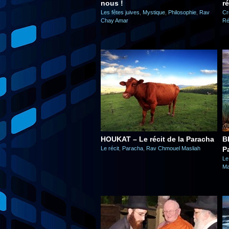
nous !
ré
Les fêtes juives
,
Mystique
,
Philosophie
,
Rav
Cr
Chay Amar
Ré
HOUKAT – Le récit de la Paracha
B
Le récit
,
Paracha
,
Rav Chmouel Masliah
P
Le
Ma