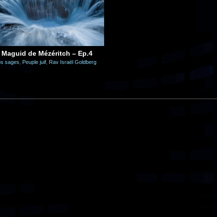
e Maguid de Mézéritch – Ep.4
s sages
,
Peuple juif
,
Rav Israël Goldberg