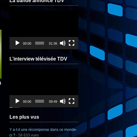
La bande annonce TDV
Lecteur
vidéo
00:00
01:36
L’interview télévisée TDV
Lecteur
vidéo
3
00:00
09:49
Les plus vus
Y a-t-il une récompense dans ce monde-
ci ?
- 58 633 vues