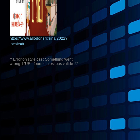
https://www.allodons.fr/sinai2022?
locale=fr
/* Error on style.css : Something went
wrong: L’URL fournie n’est pas valide. */