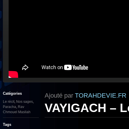
Catégories
Ajouté par
TORAHDEVIE.FR
Le récit
,
Nos sages
,
VAYIGACH – Le
Paracha
,
Rav
Chmouel Masliah
Tags