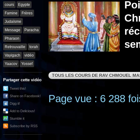
Poi
cours
Egypte
Famine
Frères
Ch
Judaïsme
réc
Message
Paracha
Pharaon
se
Retrouvaille
torah
Vayigach
vidéo
Yaacov
Yossef
TOUS LES COURS DE RAV CHMOUEL MA
Partager cette vidéo
Tweet this!
Page vue : 6 288 foi
Share on Facebook!
Digg it!
Add to Delicious!
Stumble it
Subscribe by RSS