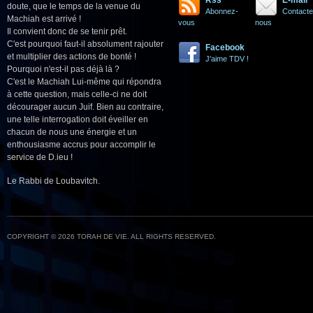
Rss
E-mail
doute, que le temps de la venue du
Abonnez-
Contacte
Machiah est arrivé !
vous
nous
Il convient donc de se tenir prêt.
C'est pourquoi faut-il absolument rajouter
Facebook
et multiplier des actions de bonté !
J'aime TDV !
Pourquoi n'est-il pas déjà là ?
C'est le Machiah Lui-même qui répondra
à cette question, mais celle-ci ne doit
décourager aucun Juif. Bien au contraire,
une telle interrogation doit éveiller en
chacun de nous une énergie et un
enthousiasme accrus pour accomplir le
service de D.ieu !
Le Rabbi de Loubavitch.
COPYRIGHT © 2026 TORAH DE VIE. ALL RIGHTS RESERVED.