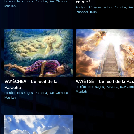
Le récit
,
Nos sages
,
Paracha
,
Rav Chmouel
en vie !
Masliah
Analyse
,
Croyance & Foi
,
Paracha
,
Rav
Raphaël Halimi
VAYÉCHEV – Le récit de la
VAYÉTSÉ – Le récit de la Pa
Paracha
Le récit
,
Nos sages
,
Paracha
,
Rav Chm
Masliah
Le récit
,
Nos sages
,
Paracha
,
Rav Chmouel
Masliah