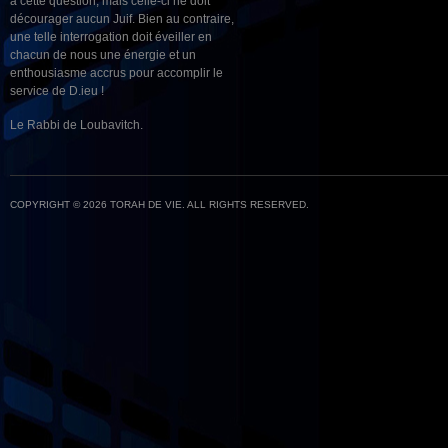
à cette question, mais celle-ci ne doit
décourager aucun Juif. Bien au contraire,
une telle interrogation doit éveiller en
chacun de nous une énergie et un
enthousiasme accrus pour accomplir le
service de D.ieu !
Le Rabbi de Loubavitch.
COPYRIGHT © 2026 TORAH DE VIE. ALL RIGHTS RESERVED.