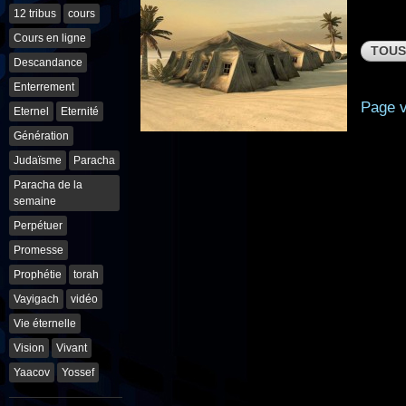
12 tribus
cours
Cours en ligne
TOUS
Descandance
Enterrement
Page v
Eternel
Eternité
Génération
Judaïsme
Paracha
Paracha de la
semaine
Perpétuer
Promesse
Prophétie
torah
Vayigach
vidéo
Vie éternelle
Vision
Vivant
Yaacov
Yossef