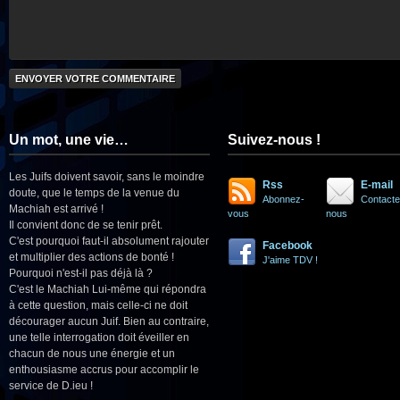
Un mot, une vie…
Suivez-nous !
Les Juifs doivent savoir, sans le moindre
Rss
E-mail
doute, que le temps de la venue du
Abonnez-
Contacte
Machiah est arrivé !
vous
nous
Il convient donc de se tenir prêt.
C'est pourquoi faut-il absolument rajouter
Facebook
et multiplier des actions de bonté !
J'aime TDV !
Pourquoi n'est-il pas déjà là ?
C'est le Machiah Lui-même qui répondra
à cette question, mais celle-ci ne doit
décourager aucun Juif. Bien au contraire,
une telle interrogation doit éveiller en
chacun de nous une énergie et un
enthousiasme accrus pour accomplir le
service de D.ieu !