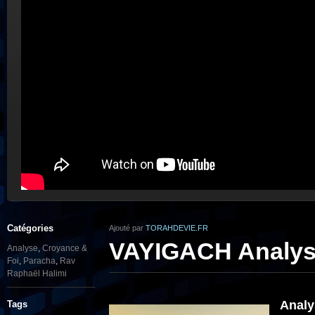
Catégories
Ajouté par
TORAHDEVIE.FR
VAYIGACH Analyse 
Analyse
,
Croyance &
Foi
,
Paracha
,
Rav
Raphaël Halimi
Analy
Tags