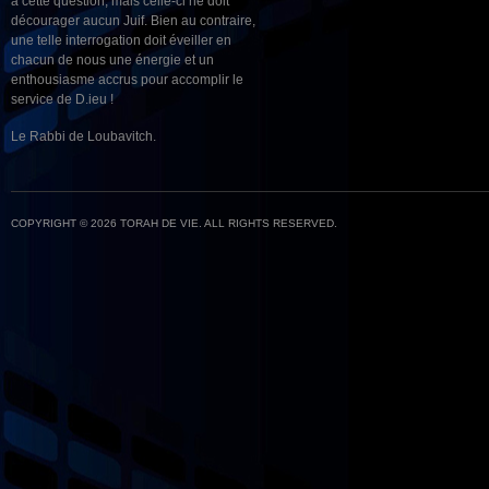
à cette question, mais celle-ci ne doit
décourager aucun Juif. Bien au contraire,
une telle interrogation doit éveiller en
chacun de nous une énergie et un
enthousiasme accrus pour accomplir le
service de D.ieu !
Le Rabbi de Loubavitch.
COPYRIGHT © 2026 TORAH DE VIE. ALL RIGHTS RESERVED.