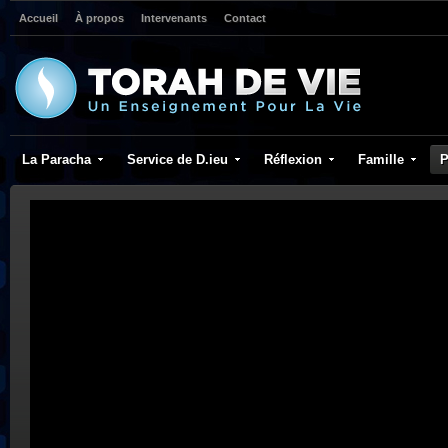
Accueil
À propos
Intervenants
Contact
La Paracha
Service de D.ieu
Réflexion
Famille
P