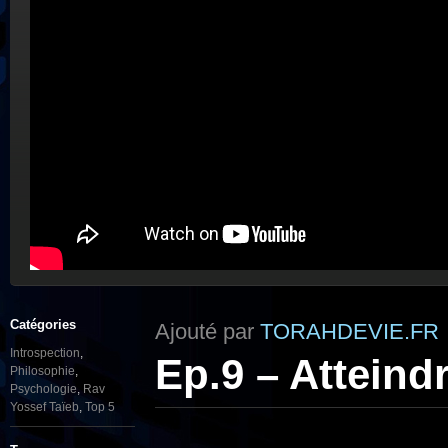
Catégories
Ajouté par
TORAHDEVIE.FR
Introspection
,
Ep.9 – Atteind
Philosophie
,
Psychologie
,
Rav
Yossef Taïeb
,
Top 5