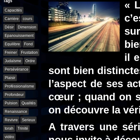
Tags
« L
Capacités
c’
Carrière
cours
Désir
Dimension
sur
Epanouissement
bie
Equilibre
Fond
Freiner
Frustation
il 
Judaïsme
Ordre
sont bien distinc
Persévérance
Plaisir
l’aspect de ses a
Proféssionalisme
cœur ; quand on s
Profondeur
Pulsion
Qualités
on découvre la vé
Renaissance
Revivre
Serieux
A travers une sér
torah
Trinité
vidéo