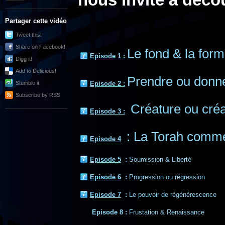
nous invite à décou
Partager cette vidéo
Tweet this!
Share on Facebook!
Le fond & la form
Episode 1 :
Digg it!
Add to Delicious!
Prendre ou donn
Stumble it
Episode 2 :
Subscribe by RSS
Créature ou créa
Episode 3 :
: La Torah commen
Episode 4
Episode 5
:
Soumission & Liberté
Episode 6
:
Progression ou régression
Episode 7
:
Le pouvoir de régénérescence
Episode 8
:
Frustation & Renaissance