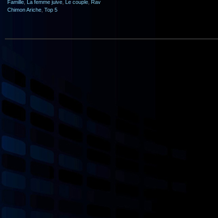
Famille
,
La femme juive
,
Le couple
,
Rav
Chimon Ariche
,
Top 5