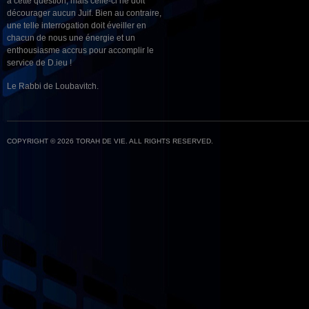
à cette question, mais celle-ci ne doit
décourager aucun Juif. Bien au contraire,
une telle interrogation doit éveiller en
chacun de nous une énergie et un
enthousiasme accrus pour accomplir le
service de D.ieu !
Le Rabbi de Loubavitch.
COPYRIGHT © 2026 TORAH DE VIE. ALL RIGHTS RESERVED.