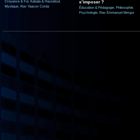
Croyance & Foi
,
Kabala & Hassidout
,
s’imposer ?
Mystique
,
Rav Yaacov Corda
Éducation & Pédagogie
,
Philosophie
,
Psychologie
,
Rav Emmanuel Mergui