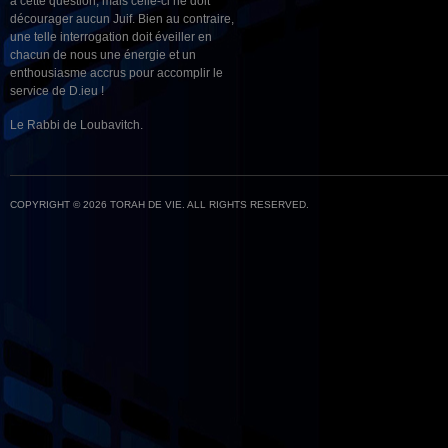
à cette question, mais celle-ci ne doit
décourager aucun Juif. Bien au contraire,
une telle interrogation doit éveiller en
chacun de nous une énergie et un
enthousiasme accrus pour accomplir le
service de D.ieu !
Le Rabbi de Loubavitch.
COPYRIGHT © 2026 TORAH DE VIE. ALL RIGHTS RESERVED.