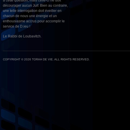
à cette question, mais celle-ci ne doit
décourager aucun Juif. Bien au contraire,
une telle interrogation doit éveiller en
chacun de nous une énergie et un
enthousiasme accrus pour accomplir le
service de D.ieu !
Le Rabbi de Loubavitch.
COPYRIGHT © 2026 TORAH DE VIE. ALL RIGHTS RESERVED.