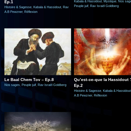
Ep.1
Kabala & Hassidout
,
Mystique
,
Nos sag
Peuple juif
,
Rav Israël Goldberg
Histoire & Sagesse
,
Kabala & Hassidout
,
Rav
A.B Pewzner
,
Réflexion
Le Baal Chem Tov – Ep.8
Qu’est-ce-que la Hassidout 
Nos sages
,
Peuple juif
,
Rav Israël Goldberg
Ep.2
Histoire & Sagesse
,
Kabala & Hassidout
A.B Pewzner
,
Réflexion