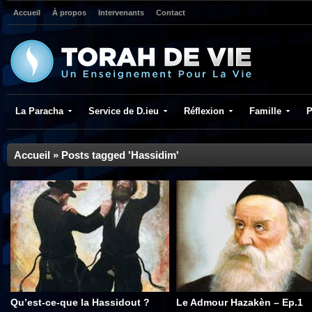
Accueil
À propos
Intervenants
Contact
La Paracha
Service de D.ieu
Réflexion
Famille
P
Accueil
»
Posts tagged 'Hassidim'
Qu’est-ce-que la Hassidout ?
Le Admour Hazakèn – Ep.1