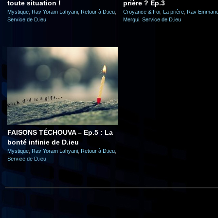
toute situation !
prière ? Ep.3
Mystique
,
Rav Yoram Lahyani
,
Retour à D.ieu
,
Croyance & Foi
,
La prière
,
Rav Emmanu
Service de D.ieu
Mergui
,
Service de D.ieu
FAISONS TÉCHOUVA – Ep.5 : La
bonté infinie de D.ieu
Mystique
,
Rav Yoram Lahyani
,
Retour à D.ieu
,
Service de D.ieu