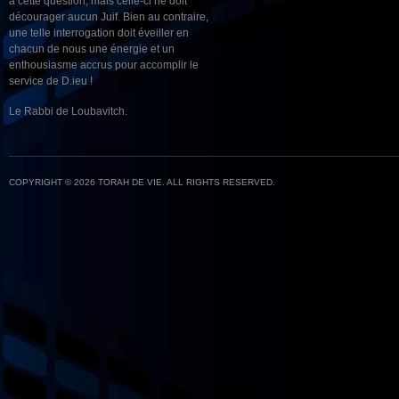
à cette question, mais celle-ci ne doit
décourager aucun Juif. Bien au contraire,
une telle interrogation doit éveiller en
chacun de nous une énergie et un
enthousiasme accrus pour accomplir le
service de D.ieu !
Le Rabbi de Loubavitch.
COPYRIGHT © 2026 TORAH DE VIE. ALL RIGHTS RESERVED.