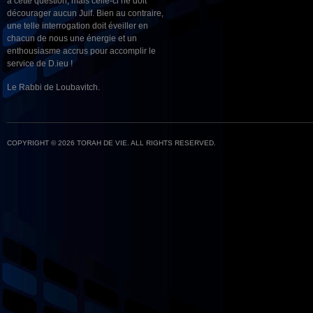
à cette question, mais celle-ci ne doit
décourager aucun Juif. Bien au contraire,
une telle interrogation doit éveiller en
chacun de nous une énergie et un
enthousiasme accrus pour accomplir le
service de D.ieu !
Le Rabbi de Loubavitch.
COPYRIGHT © 2026 TORAH DE VIE. ALL RIGHTS RESERVED.