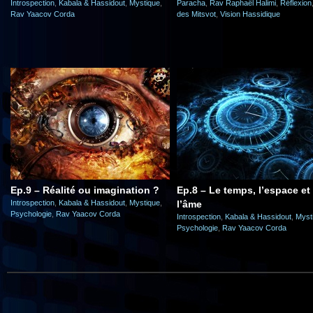
Introspection
,
Kabala & Hassidout
,
Mystique
,
Paracha
,
Rav Raphaël Halimi
,
Réflexion
Rav Yaacov Corda
des Mitsvot
,
Vision Hassidique
Ep.9 – Réalité ou imagination ?
Ep.8 – Le temps, l’espace et
Introspection
,
Kabala & Hassidout
,
Mystique
,
l’âme
Psychologie
,
Rav Yaacov Corda
Introspection
,
Kabala & Hassidout
,
Myst
Psychologie
,
Rav Yaacov Corda