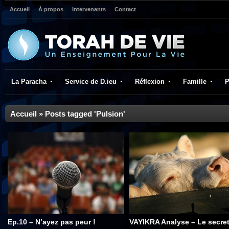
Accueil
À propos
Intervenants
Contact
La Paracha
Service de D.ieu
Réflexion
Famille
P
Accueil
»
Posts tagged 'Pulsion'
Ep.10 – N’ayez pas peur !
VAYIKRA Analyse – Le secre