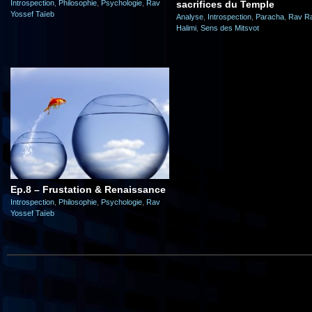
Introspection
,
Philosophie
,
Psychologie
,
Rav
sacrifices du Temple
Yossef Taïeb
Analyse
,
Introspection
,
Paracha
,
Rav R
Halimi
,
Sens des Mitsvot
Ep.8 – Frustation & Renaissance
Introspection
,
Philosophie
,
Psychologie
,
Rav
Yossef Taïeb