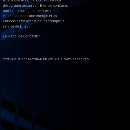
à cette question, mais celle-ci ne doit
décourager aucun Juif. Bien au contraire,
une telle interrogation doit éveiller en
chacun de nous une énergie et un
enthousiasme accrus pour accomplir le
service de D.ieu !
Le Rabbi de Loubavitch.
COPYRIGHT © 2026 TORAH DE VIE. ALL RIGHTS RESERVED.