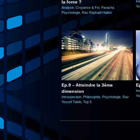
la force ?
In
Yo
Analyse
,
Croyance & Foi
,
Paracha
,
Psychologie
,
Rav Raphaël Halimi
Ep.9 – Atteindre la 3éme
E
dimension
In
Yo
Introspection
,
Philosophie
,
Psychologie
,
Rav
Yossef Taïeb
,
Top 5