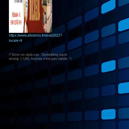
https://www.allodons.fr/sinai2022?
locale=fr
/* Error on style.css : Something went
wrong: L’URL fournie n’est pas valide. */