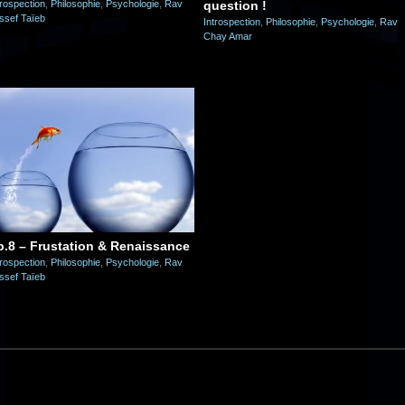
trospection
,
Philosophie
,
Psychologie
,
Rav
question !
ssef Taïeb
Introspection
,
Philosophie
,
Psychologie
,
Rav
Chay Amar
p.8 – Frustation & Renaissance
trospection
,
Philosophie
,
Psychologie
,
Rav
ssef Taïeb