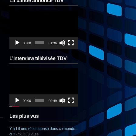
La bande annonce TDV
Lecteur
vidéo
00:00
01:36
L’interview télévisée TDV
Lecteur
vidéo
00:00
09:49
Les plus vus
Y a-t-il une récompense dans ce monde-
ci ?
- 58 633 vues