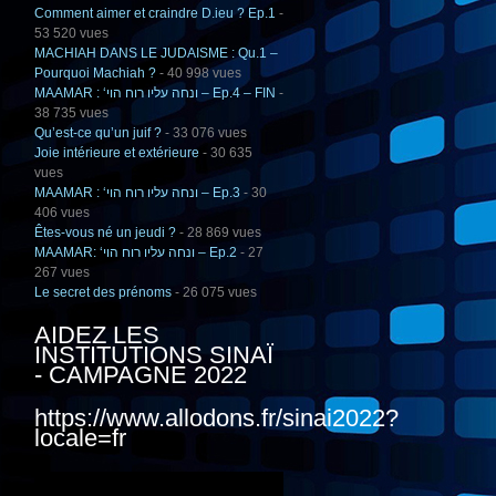
Comment aimer et craindre D.ieu ? Ep.1
-
53 520 vues
MACHIAH DANS LE JUDAISME : Qu.1 –
Pourquoi Machiah ?
- 40 998 vues
MAAMAR : ‘ונחה עליו רוח הוי – Ep.4 – FIN
-
38 735 vues
Qu’est-ce qu’un juif ?
- 33 076 vues
Joie intérieure et extérieure
- 30 635
vues
MAAMAR : ‘ונחה עליו רוח הוי – Ep.3
- 30
406 vues
Êtes-vous né un jeudi ?
- 28 869 vues
MAAMAR: ‘ונחה עליו רוח הוי – Ep.2
- 27
267 vues
Le secret des prénoms
- 26 075 vues
AIDEZ LES
INSTITUTIONS SINAÏ
- CAMPAGNE 2022
https://www.allodons.fr/sinai2022?
locale=fr