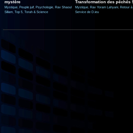
mystère
Transformation des péchés 
Mystique
,
Peuple juif
,
Psychologie
,
Rav Shaoul
Mystique
,
Rav Yoram Lahyani
,
Retour à
Sillam
,
Top 5
,
Torah & Science
Service de D.ieu