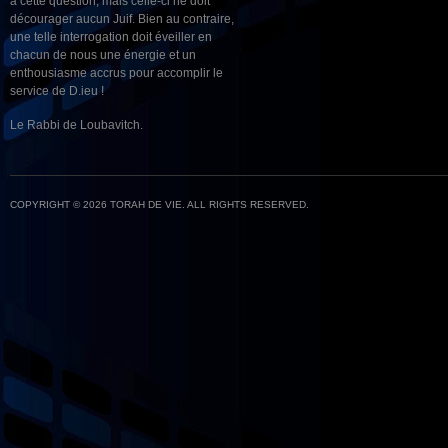
à cette question, mais celle-ci ne doit
décourager aucun Juif. Bien au contraire,
une telle interrogation doit éveiller en
chacun de nous une énergie et un
enthousiasme accrus pour accomplir le
service de D.ieu !
Le Rabbi de Loubavitch.
COPYRIGHT © 2026 TORAH DE VIE. ALL RIGHTS RESERVED.