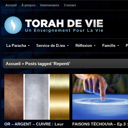
Accueil
À propos
Intervenants
Contact
La Paracha
Service de D.ieu
Réflexion
Famille
P
Accueil
»
Posts tagged 'Repenti'
OR – ARGENT – CUIVRE : Leur
FAISONS TÉCHOUVA – Ep.3 