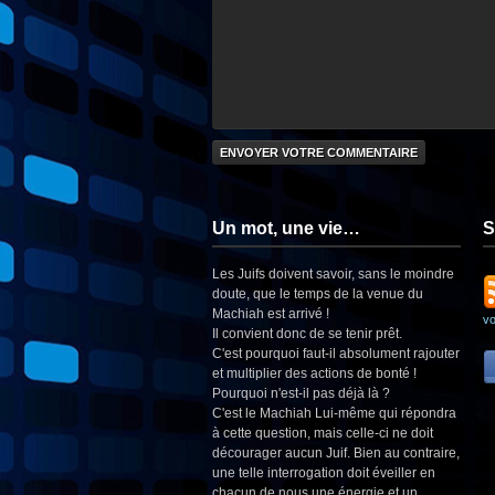
Un mot, une vie…
S
Les Juifs doivent savoir, sans le moindre
doute, que le temps de la venue du
Machiah est arrivé !
v
Il convient donc de se tenir prêt.
C'est pourquoi faut-il absolument rajouter
et multiplier des actions de bonté !
Pourquoi n'est-il pas déjà là ?
C'est le Machiah Lui-même qui répondra
à cette question, mais celle-ci ne doit
décourager aucun Juif. Bien au contraire,
une telle interrogation doit éveiller en
chacun de nous une énergie et un