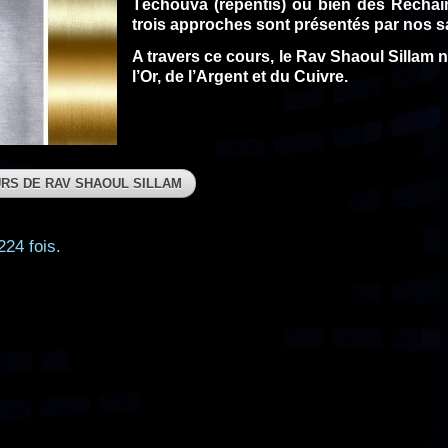
Téchouva (repentis) ou bien des Réchaïm 
trois approches sont présentés par nos s
A travers ce cours, le Rav Shaoul Sillam n
l’Or, de l’Argent et du Cuivre.
RS DE RAV SHAOUL SILLAM
224 fois.