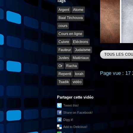
Tags
Argent
Atome
Baal Téchouva
cours
Cours en ligne
Cuivre
Eléctrons
Fauteur
Judaïsme
TOUS LES COU
Justes
Matériaux
Or
Racha
Page vue : 17 
Repenti
torah
Tsadik
vidéo
Partager cette vidéo
Tweet this!
Share on Facebook!
Digg it!
Add to Delicious!