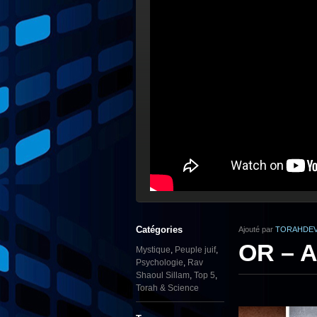
Catégories
Ajouté par
TORAHDEV
OR – A
Mystique
,
Peuple juif
,
Psychologie
,
Rav
Shaoul Sillam
,
Top 5
,
Torah & Science