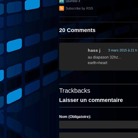
Stumble it
Subscribe by RSS
20 Comments
hass j
3 mars 2015 à 21 h
au diapason 32hz…
earth=heart
Trackbacks
Laisser un commentaire
Nom (Obligatoire):