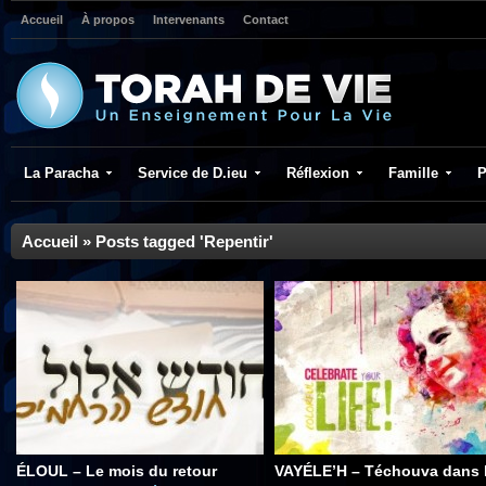
Accueil
À propos
Intervenants
Contact
La Paracha
Service de D.ieu
Réflexion
Famille
P
Accueil
»
Posts tagged 'Repentir'
ÉLOUL – Le mois du retour
VAYÉLE’H – Téchouva dans 