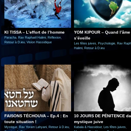
KI TISSA – L’effort de l’homme
YOM KIPOUR – Quand l’âme
Paracha
,
Rav Raphaël Halimi
,
Réflexion
,
s’éveille
Retour à D.ieu
,
Vision Hassidique
Les fêtes juives
,
Psychologie
,
Rav Raph
Halimi
,
Retour à D.ieu
FAISONS TÉCHOUVA – Ep.4 : En
10 JOURS DE PÉNITENCE da
toute situation !
mystique juive
Mystique
,
Rav Yoram Lahyani
,
Retour à D.ieu
,
Kabala & Hassidout
,
Les fêtes juives
,