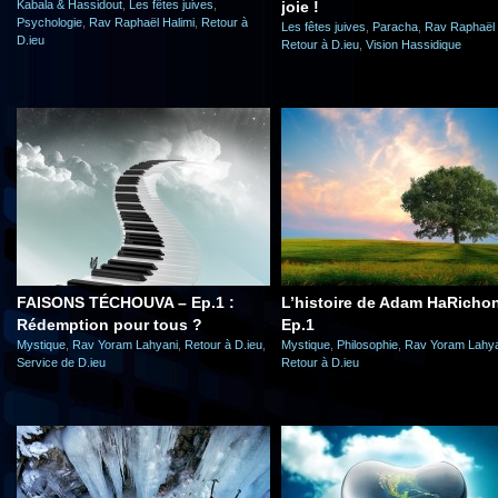
Kabala & Hassidout
,
Les fêtes juives
,
joie !
Psychologie
,
Rav Raphaël Halimi
,
Retour à
Les fêtes juives
,
Paracha
,
Rav Raphaël 
D.ieu
Retour à D.ieu
,
Vision Hassidique
FAISONS TÉCHOUVA – Ep.1 :
L’histoire de Adam HaRicho
Rédemption pour tous ?
Ep.1
Mystique
,
Rav Yoram Lahyani
,
Retour à D.ieu
,
Mystique
,
Philosophie
,
Rav Yoram Lahya
Service de D.ieu
Retour à D.ieu