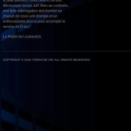
à cette question, mais celle-ci ne doit
décourager aucun Juif. Bien au contraire,
une telle interrogation doit éveiller en
chacun de nous une énergie et un
enthousiasme accrus pour accomplir le
service de D.ieu !
Le Rabbi de Loubavitch.
COPYRIGHT © 2026 TORAH DE VIE. ALL RIGHTS RESERVED.