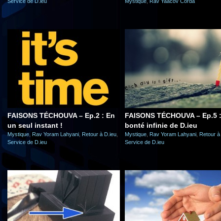
Service de D.ieu
Mystique
,
Rav Yaacov Corda
FAISONS TÉCHOUVA – Ep.2 : En
FAISONS TÉCHOUVA – Ep.5 :
un seul instant !
bonté infinie de D.ieu
Mystique
,
Rav Yoram Lahyani
,
Retour à D.ieu
,
Mystique
,
Rav Yoram Lahyani
,
Retour à
Service de D.ieu
Service de D.ieu