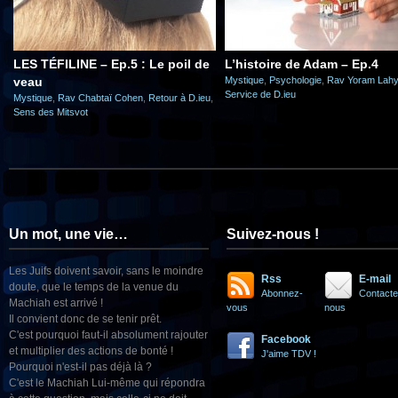
LES TÉFILINE – Ep.5 : Le poil de
L’histoire de Adam – Ep.4
veau
Mystique
,
Psychologie
,
Rav Yoram Lahy
Service de D.ieu
Mystique
,
Rav Chabtaï Cohen
,
Retour à D.ieu
,
Sens des Mitsvot
Un mot, une vie…
Suivez-nous !
Les Juifs doivent savoir, sans le moindre
Rss
E-mail
doute, que le temps de la venue du
Abonnez-
Contacte
Machiah est arrivé !
vous
nous
Il convient donc de se tenir prêt.
C'est pourquoi faut-il absolument rajouter
Facebook
et multiplier des actions de bonté !
J'aime TDV !
Pourquoi n'est-il pas déjà là ?
C'est le Machiah Lui-même qui répondra