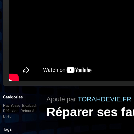
Catégories
Ajouté par
TORAHDEVIE.FR
Rav Yossef Elcabach
,
Réparer ses fa
Réflexion
,
Retour à
D.ieu
Tags