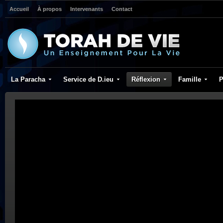
Accueil
À propos
Intervenants
Contact
La Paracha
Service de D.ieu
Réflexion
Famille
P