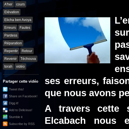
A'her
cours
Elévation
L’
Elicha ben Avoya
Erreurs
Fautes
sur
Pardess
pas
Réparation
Repentir
Retour
sa
Revenir
Téchouva
ens
torah
vidéo
ses erreurs, faiso
Partager cette vidéo
Tweet this!
que nous avons peu
Share on Facebook!
Digg it!
A travers cette 
Add to Delicious!
Stumble it
Elcabach nous e
Subscribe by RSS