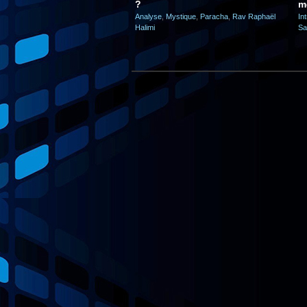
?
m
Analyse
,
Mystique
,
Paracha
,
Rav Raphaël
In
Halimi
Sa