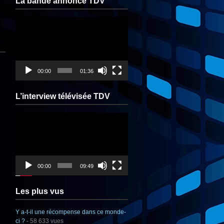
La bande annonce TDV
Lecteur
vidéo
00:00
01:36
L’interview télévisée TDV
Lecteur
vidéo
00:00
09:49
Les plus vus
Y a-t-il une récompense dans ce monde-
ci ?
- 58 633 vues