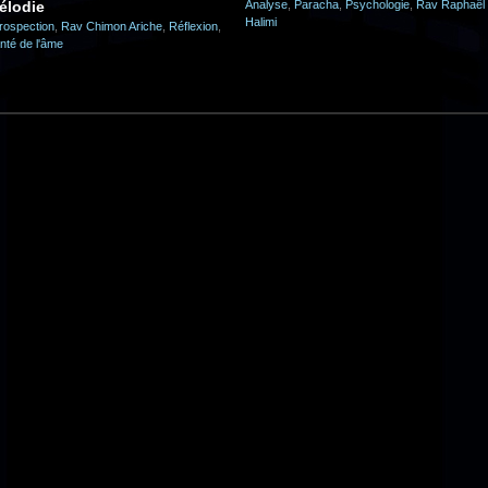
élodie
Analyse
,
Paracha
,
Psychologie
,
Rav Raphaël
Halimi
trospection
,
Rav Chimon Ariche
,
Réflexion
,
nté de l'âme