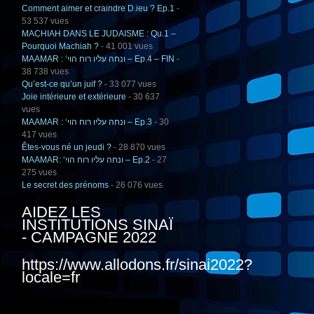
Comment aimer et craindre D.ieu ? Ep.1
-
53 537 vues
MACHIAH DANS LE JUDAISME : Qu.1 –
Pourquoi Machiah ?
- 41 001 vues
MAAMAR : ‘ונחה עליו רוח הוי – Ep.4 – FIN
-
38 738 vues
Qu’est-ce qu’un juif ?
- 33 077 vues
Joie intérieure et extérieure
- 30 637
vues
MAAMAR : ‘ונחה עליו רוח הוי – Ep.3
- 30
417 vues
Êtes-vous né un jeudi ?
- 28 870 vues
MAAMAR: ‘ונחה עליו רוח הוי – Ep.2
- 27
275 vues
Le secret des prénoms
- 26 076 vues
AIDEZ LES
INSTITUTIONS SINAÏ
- CAMPAGNE 2022
https://www.allodons.fr/sinai2022?
locale=fr