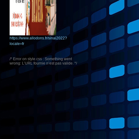
https://www.allodons.fr/sinai2022?
locale=fr
/* Error on style.css : Something went
wrong: L’URL fournie n’est pas valide. */