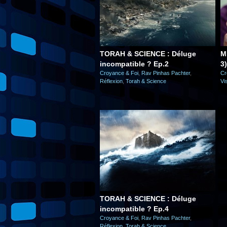
TORAH & SCIENCE : Déluge
M
incompatible ? Ep.2
3
Croyance & Foi
,
Rav Pinhas Pachter
,
Cr
Réflexion
,
Torah & Science
Vi
TORAH & SCIENCE : Déluge
incompatible ? Ep.4
Croyance & Foi
,
Rav Pinhas Pachter
,
Réflexion
,
Torah & Science