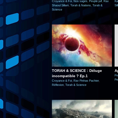
Croyance & Foi
,
Nos sages
,
Peuple juif
,
Rav
Ka
Shaoul Sillam
,
Torah & Nations
,
Torah &
Si
Science
TORAH & SCIENCE : Déluge
A
incompatible ? Ep.1
Pe
Pe
Croyance & Foi
,
Rav Pinhas Pachter
,
Réflexion
,
Torah & Science