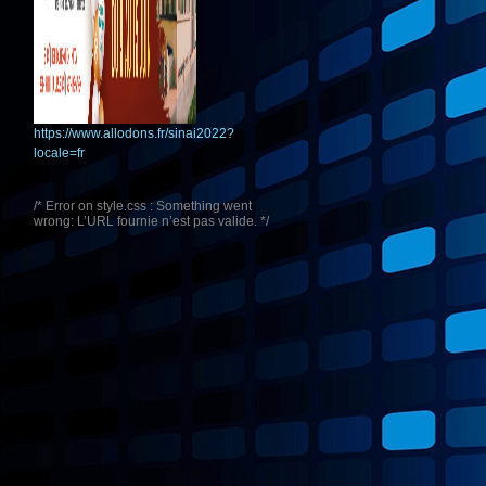
https://www.allodons.fr/sinai2022?
locale=fr
/* Error on style.css : Something went
wrong: L’URL fournie n’est pas valide. */