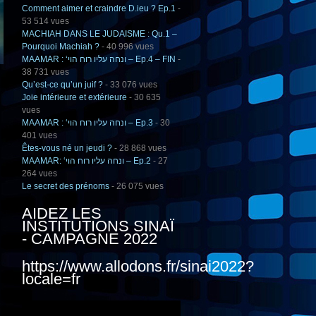
Comment aimer et craindre D.ieu ? Ep.1
-
53 514 vues
MACHIAH DANS LE JUDAISME : Qu.1 –
Pourquoi Machiah ?
- 40 996 vues
MAAMAR : ‘ונחה עליו רוח הוי – Ep.4 – FIN
-
38 731 vues
Qu’est-ce qu’un juif ?
- 33 076 vues
Joie intérieure et extérieure
- 30 635
vues
MAAMAR : ‘ונחה עליו רוח הוי – Ep.3
- 30
401 vues
Êtes-vous né un jeudi ?
- 28 868 vues
MAAMAR: ‘ונחה עליו רוח הוי – Ep.2
- 27
264 vues
Le secret des prénoms
- 26 075 vues
AIDEZ LES
INSTITUTIONS SINAÏ
- CAMPAGNE 2022
https://www.allodons.fr/sinai2022?
locale=fr