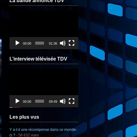
La bande annonce TDV
Lecteur
vidéo
00:00
01:36
L’interview télévisée TDV
Lecteur
vidéo
00:00
09:49
Les plus vus
Y a-t-il une récompense dans ce monde-
ci ?
- 58 632 vues