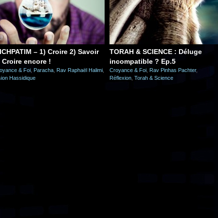
ICHPATIM – 1) Croire 2) Savoir
TORAH & SCIENCE : Déluge
) Croire encore !
incompatible ? Ep.5
oyance & Foi
,
Paracha
,
Rav Raphaël Halimi
,
Croyance & Foi
,
Rav Pinhas Pachter
,
sion Hassidique
Réflexion
,
Torah & Science