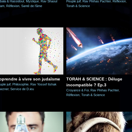
bala & Hassidout
,
Mystique
,
Rav Shaoul
Peuple juif
,
Rav Pinhas Pachter
,
Réflexion
,
llam
,
Réflexion
,
Santé de l'âme
Torah & Science
pprendre à vivre son judaïsme
TORAH & SCIENCE : Déluge
uple juif
,
Philosophie
,
Rav Yossef Itshak
incompatible ? Ep.3
wzner
,
Service de D.ieu
Croyance & Foi
,
Rav Pinhas Pachter
,
Réflexion
,
Torah & Science