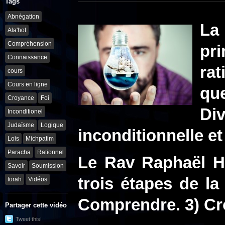
Tags
Abnégation
La
Ala'hot
Compréhension
pr
Connaissance
rat
cours
Cours en ligne
que
Croyance
Foi
Di
Inconditionel
Judaïsme
Logique
inconditionnelle et
Lois
Michpatim
Paracha
Rationnel
Le Rav Raphaël Ha
Savoir
Soumission
trois étapes de la
torah
Vidéos
Comprendre. 3) Croi
Partager cette vidéo
Tweet this!