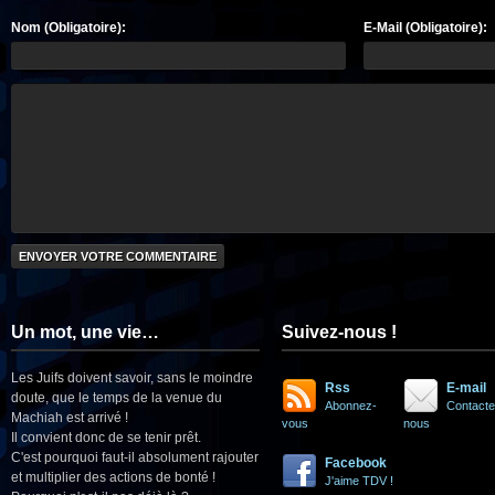
Nom (Obligatoire):
E-Mail (Obligatoire):
Un mot, une vie…
Suivez-nous !
Les Juifs doivent savoir, sans le moindre
Rss
E-mail
doute, que le temps de la venue du
Abonnez-
Contacte
Machiah est arrivé !
vous
nous
Il convient donc de se tenir prêt.
C'est pourquoi faut-il absolument rajouter
Facebook
et multiplier des actions de bonté !
J'aime TDV !