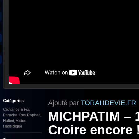
Catégories
Ajouté par
TORAHDEVIE.FR
Croyance & Foi
,
MICHPATIM – 1)
Paracha
,
Rav Raphaël
Halimi
,
Vision
Croire encore 
Hassidique