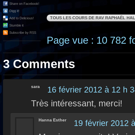
Share on Facebook!
Digg it!
TOUS LES COURS DE RAV RAPHAËL HAL
Add to Delicious!
Stumble it
Subscribe by RSS
Page vue : 10 782 fo
3 Comments
sara
16 février 2012 à 12 h 
Très intéressant, merci!
Hanna Esther
19 février 2012 