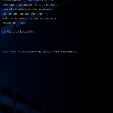
à cette question, mais celle-ci ne doit
décourager aucun Juif. Bien au contraire,
une telle interrogation doit éveiller en
chacun de nous une énergie et un
enthousiasme accrus pour accomplir le
service de D.ieu !
Le Rabbi de Loubavitch.
COPYRIGHT © 2026 TORAH DE VIE. ALL RIGHTS RESERVED.