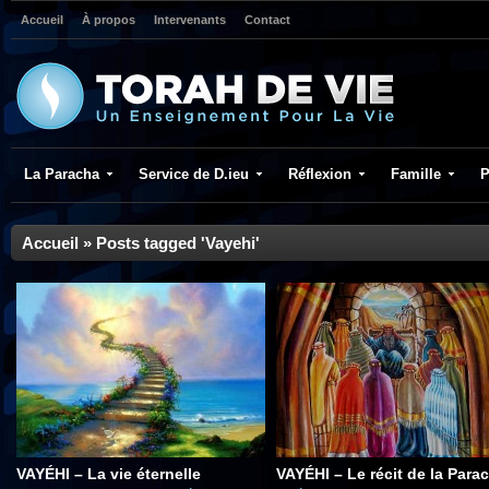
Accueil
À propos
Intervenants
Contact
La Paracha
Service de D.ieu
Réflexion
Famille
P
Accueil
»
Posts tagged 'Vayehi'
VAYÉHI – La vie éternelle
VAYÉHI – Le récit de la Para