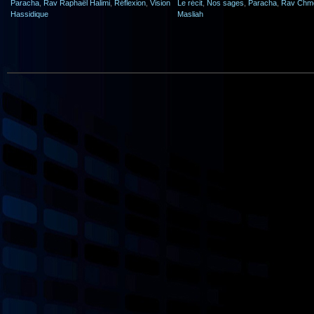
Paracha
,
Rav Raphaël Halimi
,
Réflexion
,
Vision
Le récit
,
Nos sages
,
Paracha
,
Rav Chm
Hassidique
Masliah