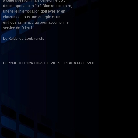
à cette question, mais celle-ci ne doit
décourager aucun Juif. Bien au contraire,
une telle interrogation doit éveiller en
chacun de nous une énergie et un
enthousiasme accrus pour accomplir le
service de D.ieu !
Le Rabbi de Loubavitch.
COPYRIGHT © 2026 TORAH DE VIE. ALL RIGHTS RESERVED.