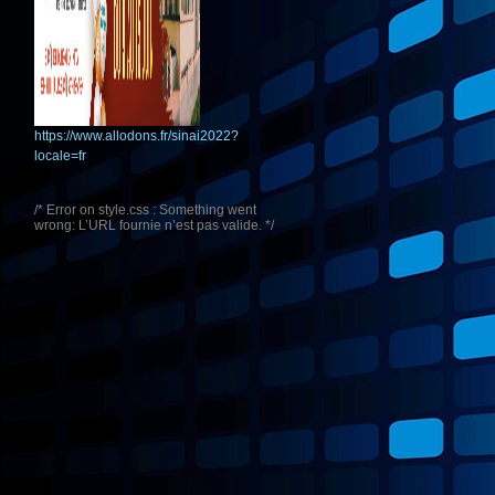
https://www.allodons.fr/sinai2022?
locale=fr
/* Error on style.css : Something went
wrong: L’URL fournie n’est pas valide. */