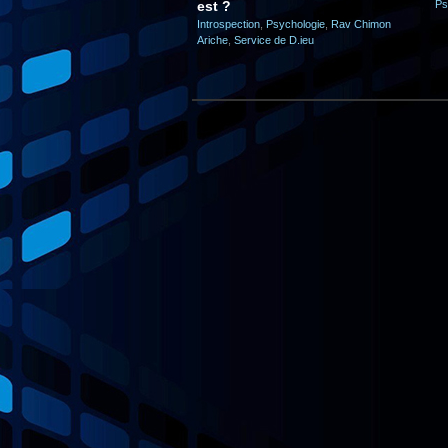
est ?
Ps
Introspection
,
Psychologie
,
Rav Chimon
Ariche
,
Service de D.ieu