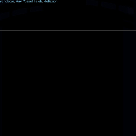
ychologie
,
Rav Yossef Taïeb
,
Réflexion