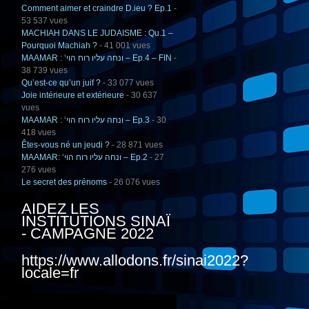
Comment aimer et craindre D.ieu ? Ep.1
-
53 537 vues
MACHIAH DANS LE JUDAISME : Qu.1 –
Pourquoi Machiah ?
- 41 001 vues
MAAMAR : ‘ונחה עליו רוח הוי – Ep.4 – FIN
-
38 739 vues
Qu’est-ce qu’un juif ?
- 33 077 vues
Joie intérieure et extérieure
- 30 637
vues
MAAMAR : ‘ונחה עליו רוח הוי – Ep.3
- 30
418 vues
Êtes-vous né un jeudi ?
- 28 871 vues
MAAMAR: ‘ונחה עליו רוח הוי – Ep.2
- 27
276 vues
Le secret des prénoms
- 26 076 vues
AIDEZ LES
INSTITUTIONS SINAÏ
- CAMPAGNE 2022
https://www.allodons.fr/sinai2022?
locale=fr