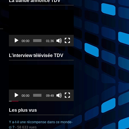
La bande annonce TDV
Lecteur
vidéo
00:00
01:36
L’interview télévisée TDV
Lecteur
vidéo
00:00
09:49
Les plus vus
Y a-t-il une récompense dans ce monde-
ci ?
- 58 633 vues