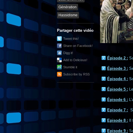
Génération
Hassidisme
Partager cette vidéo
Tweet this!
Share on Facebook!
Digg it!
Épisode 2 :
Sa
Add to Delicious!
Stumble it
Épisode 3 :
Se
Subscribe by RSS
Épisode 4 :
So
Épisode 5 :
Le
Épisode 6 :
L’
Episode 7 :
S
Episode 8 :
Il
Episode 9 :
So