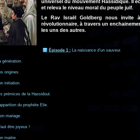
universel du mouvement Hassidique. Il éc
et releva le niveau moral du peuple juif.
Le Rav Israël Goldberg nous invite à
révolutionnaire, à travers un enchaineme
les uns des autres.
Épisode 1 :
La naissance d’un sauveur.
 génération.
s origines.
n initiation.
s prémices de la Hassidout.
apparition du prophète Elie.
on mariage.
 faut être joyeux !
n maitre.