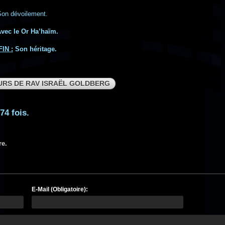
Son dévoilement.
vec le Or Ha’haïm.
FIN :
Son héritage.
URS DE RAV ISRAËL GOLDBERG
74 fois.
re.
E-Mail (Obligatoire):