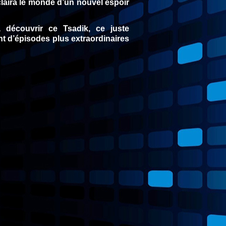
laira le monde d’un nouvel espoir
 découvrir ce Tsadik, ce juste
nt d’épisodes plus extraordinaires