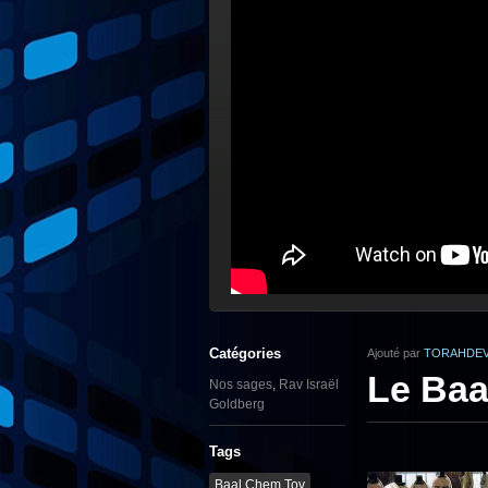
Catégories
Ajouté par
TORAHDEV
Le Baa
Nos sages
,
Rav Israël
Goldberg
Tags
Baal Chem Tov