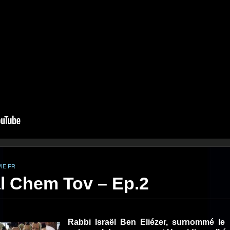
IE.FR
l Chem Tov – Ep.2
Rabbi Israël Ben Eliézer, surnommé le 