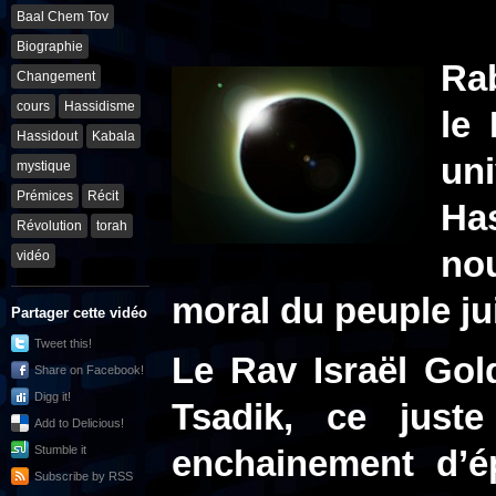
Baal Chem Tov
Biographie
Ra
Changement
cours
Hassidisme
le
Hassidout
Kabala
u
mystique
Prémices
Récit
Has
Révolution
torah
no
vidéo
moral du peuple jui
Partager cette vidéo
Tweet this!
Le Rav Israël Gol
Share on Facebook!
Digg it!
Tsadik, ce juste
Add to Delicious!
Stumble it
enchainement d’ép
Subscribe by RSS