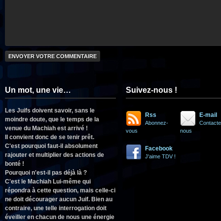
Un mot, une vie…
Suivez-nous !
Les Juifs doivent savoir, sans le
Rss
E-mail
moindre doute, que le temps de la
Abonnez-
Contacte
venue du Machiah est arrivé !
vous
nous
Il convient donc de se tenir prêt.
C'est pourquoi faut-il absolument
Facebook
rajouter et multiplier des actions de
J'aime TDV !
bonté !
Pourquoi n'est-il pas déjà là ?
C'est le Machiah Lui-même qui
répondra à cette question, mais celle-ci
ne doit décourager aucun Juif. Bien au
contraire, une telle interrogation doit
éveiller en chacun de nous une énergie