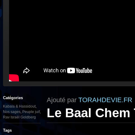
Catégories
Ajouté par
TORAHDEVIE.FR
Kabala & Hassidout
,
Le Baal Chem 
Nos sages
,
Peuple juif
,
Rav Israël Goldberg
Tags