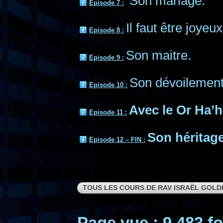
Son mariage.
Episode 7 :
Il faut être joyeux
Episode 8 :
Son maitre.
Episode 9 :
Son dévoilement
Episode 10 :
Avec le Or Ha’h
Episode 11 :
Son héritage
Episode 12 – FIN :
TOUS LES COURS DE RAV ISRAËL GOL
Page vue : 9 483 fo