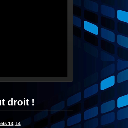
droit !
ets 13, 14