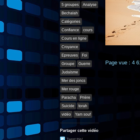
5 groupes
Analyse
Bechalah
Catégories
Confiance
cours
Cours en ligne
Croyance
Epreuves
Foi
Page vue : 4 6
Groupe
Guerre
Judaïsme
Mer des joncs
Mer rouge
Paracha
Prière
Suicide
torah
vidéo
Yam souf
Partager cette vidéo
Tweet this!