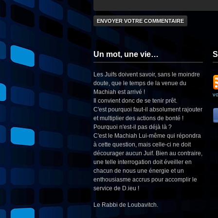
Un mot, une vie…
S
Les Juifs doivent savoir, sans le moindre
doute, que le temps de la venue du
Machiah est arrivé !
v
Il convient donc de se tenir prêt.
C'est pourquoi faut-il absolument rajouter
et multiplier des actions de bonté !
Pourquoi n'est-il pas déjà là ?
C'est le Machiah Lui-même qui répondra
à cette question, mais celle-ci ne doit
décourager aucun Juif. Bien au contraire,
une telle interrogation doit éveiller en
chacun de nous une énergie et un
enthousiasme accrus pour accomplir le
service de D.ieu !
Le Rabbi de Loubavitch.