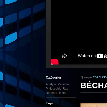
Catégories
Ajouté par
TORAHDEV
BÉCHAL
Analyse
,
Paracha
,
Philosophie
,
Rav
Raphaël Halimi
Tags