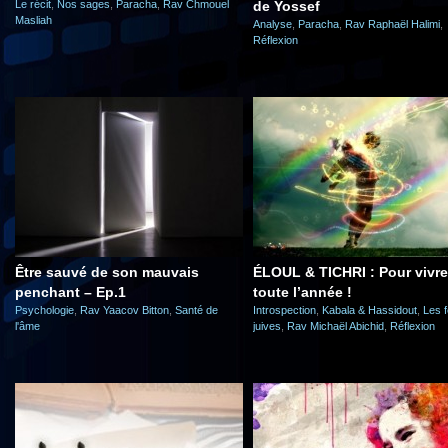
Le récit
,
Nos sages
,
Paracha
,
Rav Chmouel
de Yossef
Masliah
Analyse
,
Paracha
,
Rav Raphaël Halimi
,
Réflexion
Être sauvé de son mauvais
ÉLOUL & TICHRI : Pour vivre
penchant – Ep.1
toute l’année !
Psychologie
,
Rav Yaacov Bitton
,
Santé de
Introspection
,
Kabala & Hassidout
,
Les f
l'âme
juives
,
Rav Michaël Abichid
,
Réflexion