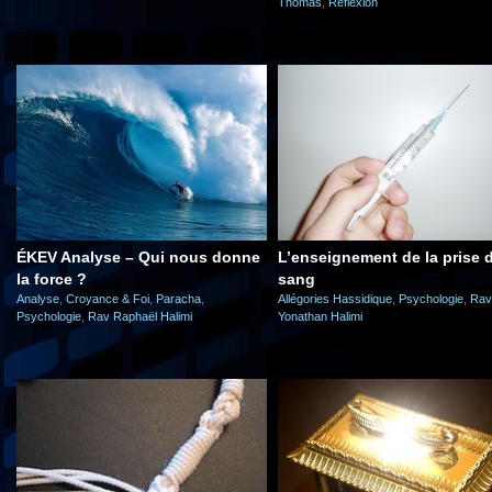
Thomas
,
Réflexion
ÉKEV Analyse – Qui nous donne
L’enseignement de la prise 
la force ?
sang
Analyse
,
Croyance & Foi
,
Paracha
,
Allégories Hassidique
,
Psychologie
,
Rav
Psychologie
,
Rav Raphaël Halimi
Yonathan Halimi