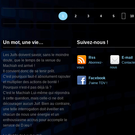
1
2
3
4
5
10
Un mot, une vie…
Suivez-nous !
Les Juifs doivent savoir, sans le moindre
Rss
E-mail
doute, que le temps de la venue du
Abonnez-
Contacte
Machiah est arrivé !
vous
nous
Il convient donc de se tenir prêt.
C'est pourquoi faut-il absolument rajouter
Facebook
et multiplier des actions de bonté !
J'aime TDV !
Pourquoi n'est-il pas déjà là ?
C'est le Machiah Lui-même qui répondra
à cette question, mais celle-ci ne doit
décourager aucun Juif. Bien au contraire,
une telle interrogation doit éveiller en
chacun de nous une énergie et un
enthousiasme accrus pour accomplir le
service de D.ieu !