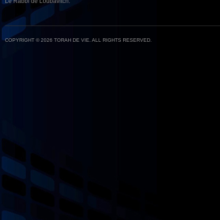
Le Rabbi de Loubavitch.
COPYRIGHT © 2026 TORAH DE VIE. ALL RIGHTS RESERVED.