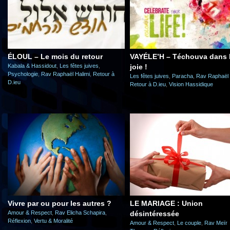
ÉLOUL – Le mois du retour
VAYÉLE’H – Téchouva dans 
Kabala & Hassidout
,
Les fêtes juives
,
joie !
Psychologie
,
Rav Raphaël Halimi
,
Retour à
Les fêtes juives
,
Paracha
,
Rav Raphaël 
D.ieu
Retour à D.ieu
,
Vision Hassidique
Vivre par ou pour les autres ?
LE MARIAGE : Union
Amour & Respect
,
Rav Elicha Schapira
,
désintéressée
Réflexion
,
Vertu & Moralité
Amour & Respect
,
Le couple
,
Rav Meïr