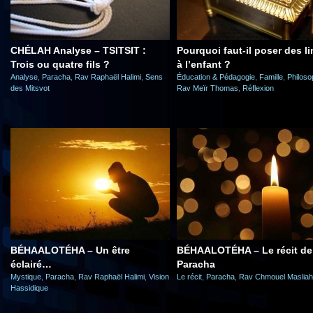
CHÉLAH Analyse – TSITSIT :
Pourquoi faut-il poser des li
Trois ou quatre fils ?
à l’enfant ?
Analyse
,
Paracha
,
Rav Raphaël Halimi
,
Sens
Éducation & Pédagogie
,
Famille
,
Philoso
des Mitsvot
Rav Meïr Thomas
,
Réflexion
BÉHAALOTÉHA – Un être
BÉHAALOTÉHA – Le récit de 
éclairé…
Paracha
Mystique
,
Paracha
,
Rav Raphaël Halimi
,
Vision
Le récit
,
Paracha
,
Rav Chmouel Masliah
Hassidique