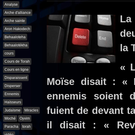
Analyse
Arche d'alliance
La
Arche sainte
Aron Hakodech
de
Behaaloteha
la 
Behaalotékha
cours
Cours de Torah
« L
Cours en ligne
Disparaissent
Moïse disait :
«
L
Disperser
ennemis soient d
Ennemis
Haïsseurs
fuient de devant ta 
Judaïsme
Miracles
Moché
Oyvim
il disait :
«
Revi
Paracha
torah
vidéo