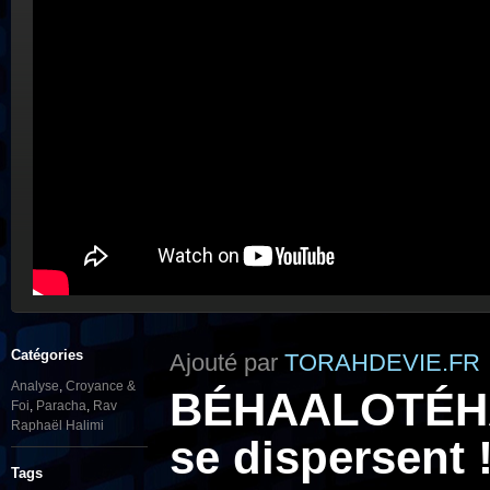
Catégories
Ajouté par
TORAHDEVIE.FR
Analyse
,
Croyance &
BÉHAALOTÉHA 
Foi
,
Paracha
,
Rav
Raphaël Halimi
se dispersent 
Tags