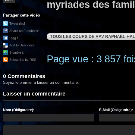
myriades des famill
Partager cette vidéo
Tweet this!
Share on Facebook!
TOUS LES COURS DE RAV RAPHAËL HAL
Digg it!
Add to Delicious!
Stumble it
Page vue : 3 857 foi
Subscribe by RSS
0 Commentaires
Soyez le premier à laisser un commentaire.
Laisser un commentaire
Nom (Obligatoire):
E-Mail (Obligatoire):