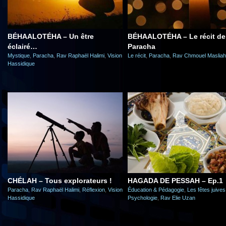
BÉHAALOTÉHA – Un être
BÉHAALOTÉHA – Le récit de 
éclairé…
Paracha
Mystique
,
Paracha
,
Rav Raphaël Halimi
,
Vision
Le récit
,
Paracha
,
Rav Chmouel Masliah
Hassidique
CHÉLAH – Tous explorateurs !
HAGADA DE PESSAH – Ep.1
Paracha
,
Rav Raphaël Halimi
,
Réflexion
,
Vision
Éducation & Pédagogie
,
Les fêtes juives
Hassidique
Psychologie
,
Rav Elie Uzan