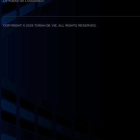
Le Rabbi de Loubavitch.
COPYRIGHT © 2026 TORAH DE VIE. ALL RIGHTS RESERVED.