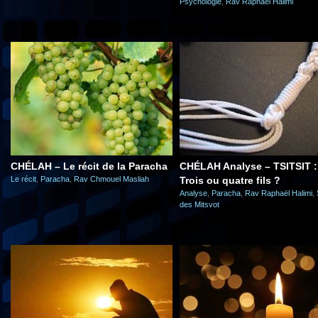
Psychologie
,
Rav Raphaël Halimi
CHÉLAH – Le récit de la Paracha
CHÉLAH Analyse – TSITSIT :
Le récit
,
Paracha
,
Rav Chmouel Masliah
Trois ou quatre fils ?
Analyse
,
Paracha
,
Rav Raphaël Halimi
,
des Mitsvot