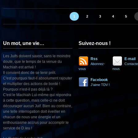
1
2
3
4
5
Un mot, une vie…
Suivez-nous !
Les Juifs doivent savoir, sans le moindre
Rss
E-mail
doute, que le temps de la venue du
Abonnez-
Contacte
Machiah est arrivé !
vous
nous
Il convient donc de se tenir prêt.
C'est pourquoi faut-il absolument rajouter
Facebook
et multiplier des actions de bonté !
J'aime TDV !
Pourquoi n'est-il pas déjà là ?
C'est le Machiah Lui-même qui répondra
à cette question, mais celle-ci ne doit
décourager aucun Juif. Bien au contraire,
une telle interrogation doit éveiller en
chacun de nous une énergie et un
enthousiasme accrus pour accomplir le
service de D.ieu !