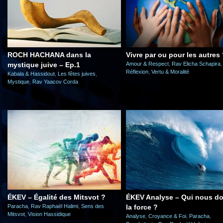
ROCH HACHANA dans la
Vivre par ou pour les autres
mystique juive – Ep.1
Amour & Respect
,
Rav Elicha Schapira
,
Réflexion
,
Vertu & Moralité
Kabala & Hassidout
,
Les fêtes juives
,
Mystique
,
Rav Yaacov Corda
ÉKEV – Égalité des Mitsvot ?
ÉKEV Analyse – Qui nous d
Paracha
,
Rav Raphaël Halimi
,
Sens des
la force ?
Mitsvot
,
Vision Hassidique
Analyse
,
Croyance & Foi
,
Paracha
,