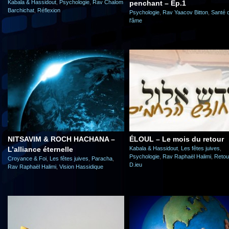
Kabala & Hassidout
,
Psychologie
,
Rav Chalom
penchant – Ep.1
Barchichat
,
Réflexion
Psychologie
,
Rav Yaacov Bitton
,
Santé 
l'âme
NITSAVIM & ROCH HACHANA –
ÉLOUL – Le mois du retour
L’alliance éternelle
Kabala & Hassidout
,
Les fêtes juives
,
Psychologie
,
Rav Raphaël Halimi
,
Retou
Croyance & Foi
,
Les fêtes juives
,
Paracha
,
D.ieu
Rav Raphaël Halimi
,
Vision Hassidique