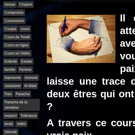
Amour
Chalom
Compromis
Il
Concession
att
Couple
cours
Cours de Torah
av
Cours en ligne
vou
Cours en Vidéo
Entente
Exister
pa
famille
Femme
Harmonie
Homme
laisse une trace
Judaïsme
Ki tétsé
deux êtres qui on
Paix
Paracha
Paracha de la
?
semaine
respect
Tolérance
A travers ce cour
torah
vidéo
Volonté