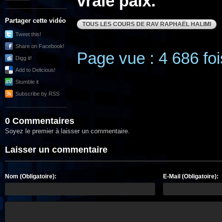
vraie paix.
Partager cette vidéo
TOUS LES COURS DE RAV RAPHAËL HALIMI
Tweet this!
Share on Facebook!
Page vue : 4 686 foi
Digg it!
Add to Delicious!
Stumble it
Subscribe by RSS
0 Commentaires
Soyez le premier à laisser un commentaire.
Laisser un commentaire
Nom (Obligatoire):
E-Mail (Obligatoire):